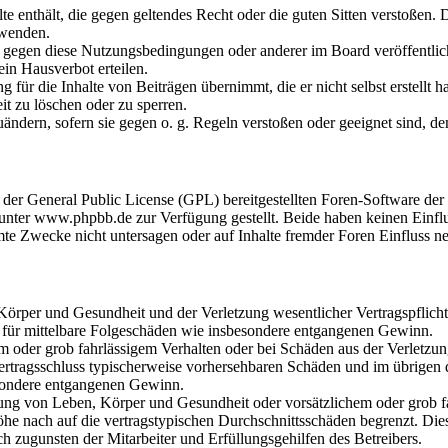
alte enthält, die gegen geltendes Recht oder die guten Sitten verstoßen. 
rwenden.
n gegen diese Nutzungsbedingungen oder anderer im Board veröffentli
in Hausverbot erteilen.
für die Inhalte von Beiträgen übernimmt, die er nicht selbst erstellt 
it zu löschen oder zu sperren.
uändern, sofern sie gegen o. g. Regeln verstoßen oder geeignet sind, 
r der General Public License (GPL) bereitgestellten Foren-Software 
ter www.phpbb.de zur Verfügung gestellt. Beide haben keinen Einflus
te Zwecke nicht untersagen oder auf Inhalte fremder Foren Einfluss n
rper und Gesundheit und der Verletzung wesentlicher Vertragspflichten
ch für mittelbare Folgeschäden wie insbesondere entgangenen Gewinn.
em oder grob fahrlässigem Verhalten oder bei Schäden aus der Verletz
i Vertragsschluss typischerweise vorhersehbaren Schäden und im übrigen
besondere entgangenen Gewinn.
ng von Leben, Körper und Gesundheit oder vorsätzlichem oder grob fah
e nach auf die vertragstypischen Durchschnittsschäden begrenzt. Dies
h zugunsten der Mitarbeiter und Erfüllungsgehilfen des Betreibers.