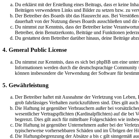
Du erklärst mit der Erstellung eines Beitrags, dass er keine Inh
Beiträgen verwendeten Links und Bilder zu setzen bzw. zu ve
Der Betreiber des Boards übt das Hausrecht aus. Bei Verstöße
dauerhaft von der Nutzung dieses Boards ausschließen und dir e
Du nimmst zur Kenntnis, dass der Betreiber keine Verantwortung 
Betreiber, dein Benutzerkonto, Beiträge und Funktionen jederze
Du gestattest dem Betreiber darüber hinaus, deine Beiträge abz
4. General Public License
Du nimmst zur Kenntnis, dass es sich bei phpBB um eine unte
Informationen werden durch die deutschsprachige Community un
können insbesondere die Verwendung der Software für bestimm
5. Gewährleistung
Der Betreiber haftet mit Ausnahme der Verletzung von Leben, Kö
grob fahrlässiges Verhalten zurückzuführen sind. Dies gilt au
Die Haftung ist gegenüber Verbrauchern außer bei vorsätzlich
wesentlicher Vertragspflichten (Kardinalpflichten) auf die be
begrenzt. Dies gilt auch für mittelbare Folgeschäden wie ins
Die Haftung ist gegenüber Unternehmern außer bei der Verletzu
typischerweise vorhersehbaren Schäden und im Übrigen der Höh
Die Haftungsbegrenzung der Absätze a bis c gilt sinngemäß auc