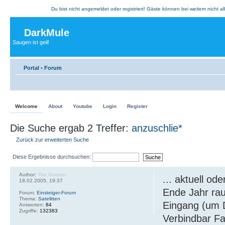
Du bist nicht angemeldet oder registriert! Gäste können bei weitem nicht al
DarkMule
Saugen ist geil!
Portal
•
Forum
Welcome
About
Youtube
Login
Register
Die Suche ergab 2 Treffer:
anzuschlie*
Zurück zur erweiterten Suche
Diese Ergebnisse durchsuchen:
Author:
The Gunner
... aktuell o
18.02.2005, 19:37
Ende Jahr ra
Forum:
Einsteiger-Forum
Thema:
Satelitten
Eingang (um
Antworten:
84
Zugriffe:
132383
Verbindbar Fal