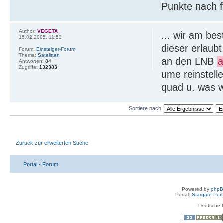
Punkte nach f
Author:
VEGETA
... wir am be
15.02.2005, 11:53
dieser erlaubt
Forum:
Einsteiger-Forum
Thema:
Satelitten
an den LNB
a
Antworten:
84
Zugriffe:
132383
ume reinstelle
quad u. was we
Sortiere nach
Zurück zur erweiterten Suche
Portal
•
Forum
Powered by
php
Portal:
Stargate Port
Deutsche 