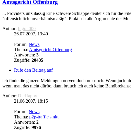
Amtsgericht Offenburg
... Providers unzulässig Eine schwere Schlappe deutet sich für die F
"offensichtlich unverhältnismäßig". Praktisch alle Argumente der Mus
Author:
Ingo_000
26.07.2007, 19:40
Forum:
News
Thema:
Amtsgericht Offenburg
Antworten:
3
Zugriffe:
20435
Rufe den Beitrag auf
ich finde die ganzen Meldungen nerven doch nur noch. Wenn juckt de
wenn man das nicht dürfte, dann brauch ich auch keine Bandbreitanschl
Author:
DieHappy
21.06.2007, 18:15
Forum:
News
Thema:
p2p-traffic sinkt
Antworten:
2
Zugriffe:
9976