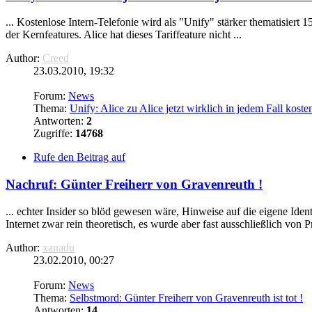
... Kostenlose Intern-Telefonie wird als "Unify" stärker thematisiert
der Kernfeatures. Alice hat dieses Tariffeature nicht ...
Author:
Creed
23.03.2010, 19:32
Forum:
News
Thema:
Unify: Alice zu Alice jetzt wirklich in jedem Fall koste
Antworten:
2
Zugriffe:
14768
Rufe den Beitrag auf
Nachruf: Günter Freiherr von Gravenreuth !
... echter Insider so blöd gewesen wäre, Hinweise auf die eigene Id
Internet zwar rein theoretisch, es wurde aber fast ausschließlich von P
Author:
xanadu
23.02.2010, 00:27
Forum:
News
Thema:
Selbstmord: Günter Freiherr von Gravenreuth ist tot !
Antworten:
14