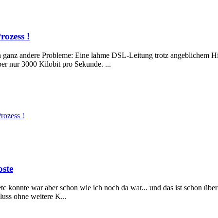
ozess !
 ganz andere Probleme: Eine lahme DSL-Leitung trotz angeblichem Hi
r nur 3000 Kilobit pro Sekunde. ...
rozess !
oste
etc konnte war aber schon wie ich noch da war... und das ist schon über 1
uss ohne weitere K...