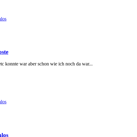
nlos
oste
 etc konnte war aber schon wie ich noch da war...
nlos
nlos