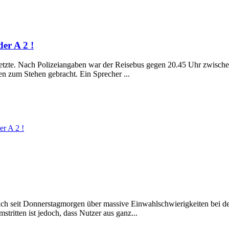
er A 2 !
erletzte. Nach Polizeiangaben war der Reisebus gegen 20.45 Uhr zwisch
n zum Stehen gebracht. Ein Sprecher ...
er A 2 !
 seit Donnerstagmorgen über massive Einwahlschwierigkeiten bei de
ritten ist jedoch, dass Nutzer aus ganz...