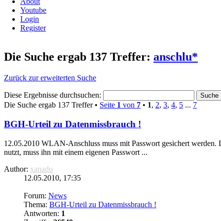
About
Youtube
Login
Register
Die Suche ergab 137 Treffer:
anschlu*
Zurück zur erweiterten Suche
Diese Ergebnisse durchsuchen:
Die Suche ergab 137 Treffer •
Seite
1
von
7
•
1
,
2
,
3
,
4
,
5
...
7
BGH-Urteil zu Datenmissbrauch !
12.05.2010 WLAN-
Anschluss
muss mit Passwort gesichert werden. De
nutzt, muss ihn mit einem eigenen Passwort ...
Author:
xanadu
12.05.2010, 17:35
Forum:
News
Thema:
BGH-Urteil zu Datenmissbrauch !
Antworten:
1