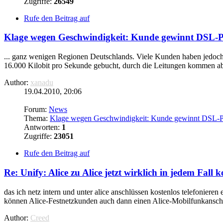
Zugriffe:
26549
Rufe den Beitrag auf
Klage wegen Geschwindigkeit: Kunde gewinnt DSL-Pr
... ganz wenigen Regionen Deutschlands. Viele Kunden haben jedoch
16.000 Kilobit pro Sekunde gebucht, durch die Leitungen kommen abe
Author:
xanadu
19.04.2010, 20:06
Forum:
News
Thema:
Klage wegen Geschwindigkeit: Kunde gewinnt DSL-P
Antworten:
1
Zugriffe:
23051
Rufe den Beitrag auf
Re: Unify: Alice zu Alice jetzt wirklich in jedem Fall k
das ich netz intern und unter alice anschlüssen kostenlos telefonieren 
können Alice-Festnetzkunden auch dann einen Alice-Mobilfunkanschl
Author:
Creed