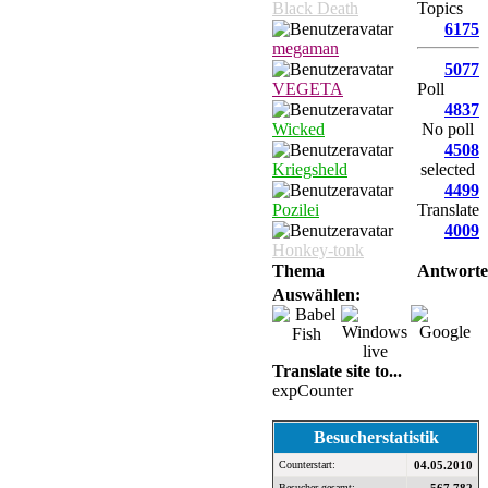
Black Death
Topics
6175
megaman
5077
VEGETA
Poll
4837
Wicked
No poll
4508
Kriegsheld
selected
4499
Pozilei
Translate
4009
Honkey-tonk
Thema
Antwort
Auswählen:
Translate site to...
expCounter
Besucherstatistik
Counterstart:
04.05.2010
Besucher gesamt: