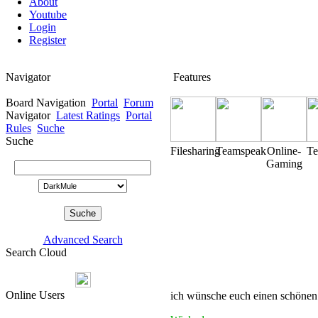
About
Youtube
Login
Register
Navigator
Features
Board Navigation
Portal
Forum
Navigator
Latest Ratings
Portal
Rules
Suche
Suche
Filesharing
Teamspeak
Online-
T
Gaming
Advanced Search
Search Cloud
Online Users
ich wünsche euch einen schönen 