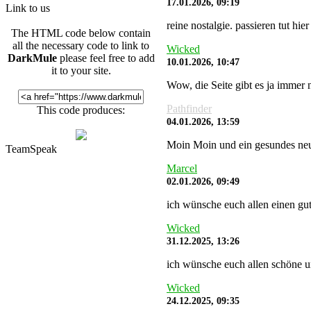
17.01.2026, 09:19
Link to us
reine nostalgie. passieren tut hi
The HTML code below contain
all the necessary code to link to
Wicked
DarkMule
please feel free to add
10.01.2026, 10:47
it to your site.
Wow, die Seite gibt es ja immer 
Pathfinder
This code produces:
04.01.2026, 13:59
Moin Moin und ein gesundes neu
TeamSpeak
Marcel
02.01.2026, 09:49
ich wünsche euch allen einen gute
Wicked
31.12.2025, 13:26
ich wünsche euch allen schöne un
Wicked
24.12.2025, 09:35