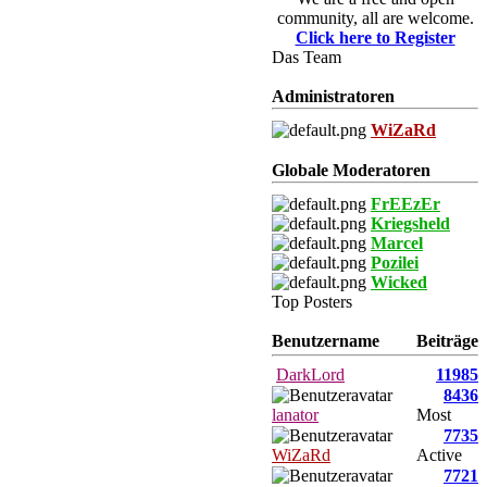
community, all are welcome.
Click here to Register
Das Team
Administratoren
WiZaRd
Globale Moderatoren
FrEEzEr
Kriegsheld
Marcel
Pozilei
Wicked
Top Posters
Benutzername
Beiträge
DarkLord
11985
8436
lanator
Most
7735
WiZaRd
Active
7721