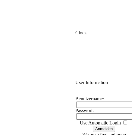
Clock
User Information
Benutzername:
Passwort:
Use Automatic Login
We are a free and open