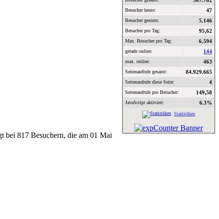
567.782
Besucher heute:
47
Besucher gestern:
5.146
Besucher pro Tag:
95,62
Max. Besucher pro Tag:
6.594
gerade online:
144
max. online:
463
Seitenaufrufe gesamt:
84.929.665
Seitenaufrufe diese Seite:
4
Seitenaufrufe pro Besucher:
149,58
JavaScript aktiviert:
6.3%
Statistiken
egt bei 817 Besuchern, die am 01 Mai