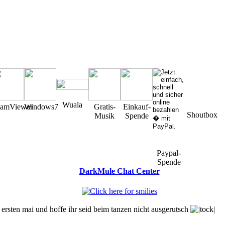
Wuala
eamViewer
Windows7
Gratis-
Einkauf-
Shoutbox
Musik
Spende
Paypal-
Spende
DarkMule Chat Center
You must be a Registered User to Chat in the Shoutbox
ersten mai und hoffe ihr seid beim tanzen nicht ausgerutsch