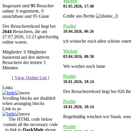
Wicked
Insgesamt sind
95
Besucher
01.05.2026, 17:48
online: 0 registrierte, 0
Grüße aus Berlin
unsichtbare und 95 Gäste
Pozilei
Der Besucherrekord liegt bei
18.04.2026, 06:26
2644
Besuchern, die am
27.07.2026, 12:23 gleichzeitig
ich wünsche euch allen schöne oste
online waren.
Wicked
Mitglieder: 0 Mitglieder
03.04.2026, 08:30
basierend auf den aktiven
Besuchern der letzten 5
Wir werden noch fame
Minuten
Pozilei
[ View Online List ]
18.01.2026, 18:24
Links
Der Besucherrekord liegt bei 926 Be
Scrolling blocks are disabled
Pozilei
when arranging blocks
18.01.2026, 18:24
Link to us
Regelmäßig wischen wir Staub, sonst
The HTML code below
contain all the necessary code
Pozilei
to link to
DarkMule
please