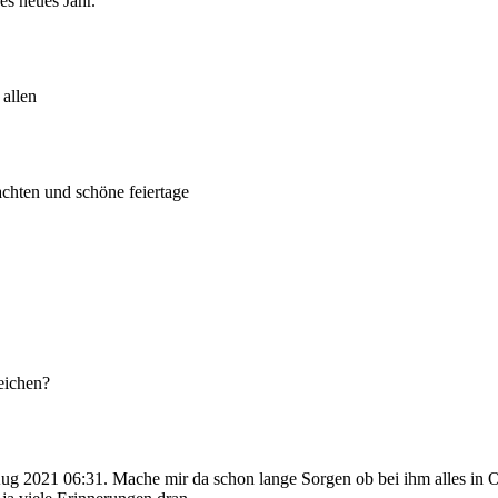
s neues Jahr.
 allen
chten und schöne feiertage
eichen?
 2021 06:31. Mache mir da schon lange Sorgen ob bei ihm alles in O