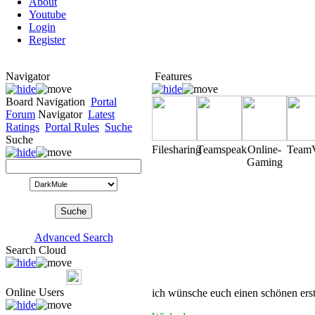
About
Youtube
Login
Register
Navigator
Features
Board Navigation
Portal
Forum
Navigator
Latest
Ratings
Portal Rules
Suche
Suche
Filesharing
Teamspeak
Online-
Team
Gaming
Advanced Search
Search Cloud
Online Users
ich wünsche euch einen schönen erst