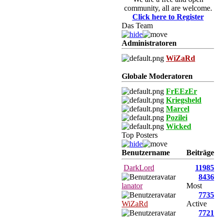
community, all are welcome.
Click here to Register
Das Team
Administratoren
WiZaRd
Globale Moderatoren
FrEEzEr
Kriegsheld
Marcel
Pozilei
Wicked
Top Posters
Benutzername
Beiträge
DarkLord
11985
8436
lanator
Most
7735
WiZaRd
Active
7721