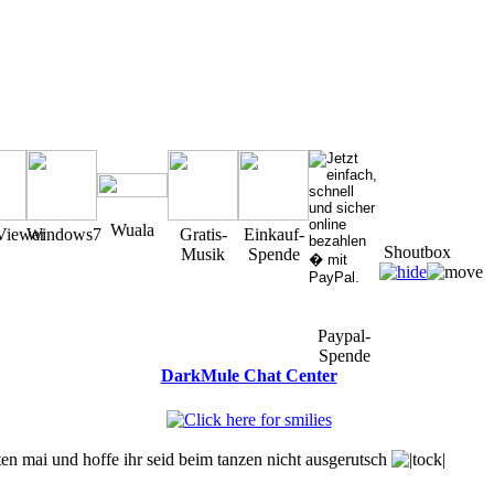
Wuala
Viewer
Windows7
Gratis-
Einkauf-
Shoutbox
Musik
Spende
Paypal-
Spende
DarkMule Chat Center
You must be a Registered User to Chat in the Shoutbox
en mai und hoffe ihr seid beim tanzen nicht ausgerutsch