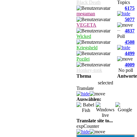
Black Death
Topics
6175
megaman
5077
VEGETA
4837
Wicked
Poll
4508
Kriegsheld
4499
Pozilei
4009
Honkey-tonk
No poll
Thema
Antwort
selected
Translate
Auswählen:
Translate site to...
expCounter