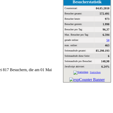
Besucherstatistik
Counterstart:
04.05.2010
Besucher gesamt:
572.491
Besucher heute:
973
Besucher gestern:
1.990
Besucher pro Tag:
96,37
Max. Besucher pro Tag:
6.594
gerade online:
54
max. online:
463
Seitenaufrufe gesamt:
85.290.193
Seitenaufrufe diese Seite:
6
Seitenaufrufe pro Besucher:
148,98
JavaScript aktiviert:
6.24%
bei 817 Besuchern, die am 01 Mai
Statistiken