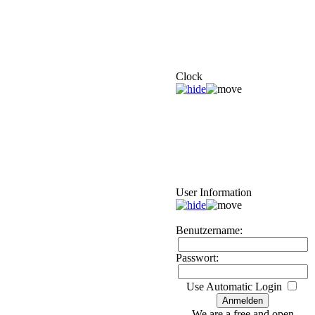
Clock
User Information
Benutzername:
Passwort:
Use Automatic Login
We are a free and open