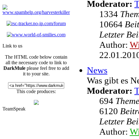
Moderator:
1334
The
10664
Bei
Letzter Be
Author:
W
Link to us
22.01.2010
The HTML code below contain
all the necessary code to link to
News
DarkMule
please feel free to add
it to your site.
Was gibt es N
Moderator:
This code produces:
694
Them
TeamSpeak
6120
Beit
Letzter Be
Author:
Wi