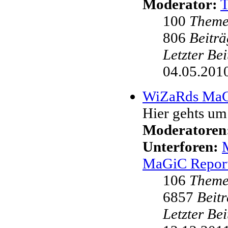
Moderator:
100
Them
806
Beiträ
Letzter Be
04.05.2010
WiZaRds Ma
Hier gehts u
Moderatoren
Unterforen:
MaGiC Repor
106
Them
6857
Beit
Letzter Be