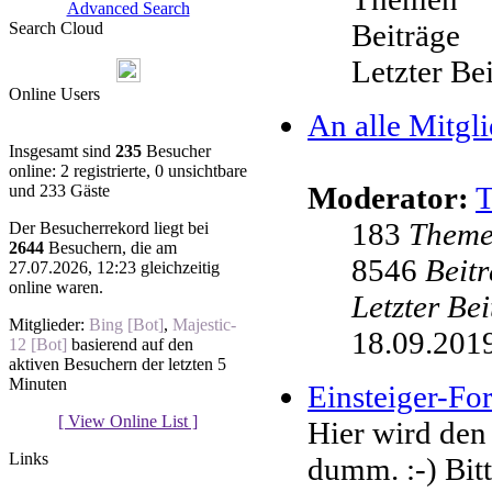
Advanced Search
Beiträge
Search Cloud
Letzter Be
Online Users
An alle Mitgli
Insgesamt sind
235
Besucher
online: 2 registrierte, 0 unsichtbare
Moderator:
und 233 Gäste
183
Them
Der Besucherrekord liegt bei
2644
Besuchern, die am
8546
Beit
27.07.2026, 12:23 gleichzeitig
online waren.
Letzter Be
Mitglieder:
Bing [Bot]
,
Majestic-
18.09.2019
12 [Bot]
basierend auf den
aktiven Besuchern der letzten 5
Minuten
Einsteiger-F
[ View Online List ]
Hier wird den
Links
dumm. :-) Bit