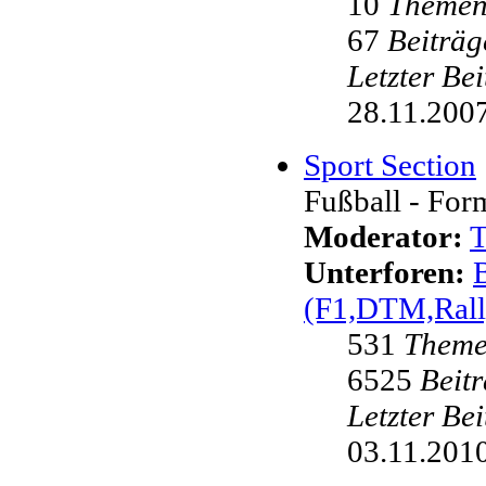
10
Theme
67
Beiträg
Letzter Be
28.11.2007
Sport Section
Fußball - Form
Moderator:
Unterforen:
(F1,DTM,Rall
531
Them
6525
Beit
Letzter Be
03.11.2010