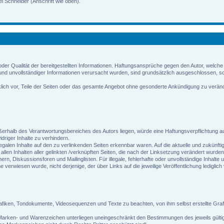
l Schneider (Anschrift wie oben).
t oder Qualität der bereitgestellten Informationen. Haftungsansprüche gegen den Autor, welche
nd unvollständiger Informationen verursacht wurden, sind grundsätzlich ausgeschlossen, sof
cklich vor, Teile der Seiten oder das gesamte Angebot ohne gesonderte Ankündigung zu veränd
ßerhalb des Verantwortungsbereiches des Autors liegen, würde eine Haftungsverpflichtung auss
driger Inhalte zu verhindern.
legalen Inhalte auf den zu verlinkenden Seiten erkennbar waren. Auf die aktuelle und zukünfti
n allen Inhalten aller gelinkten /verknüpften Seiten, die nach der Linksetzung verändert wurde
n, Diskussionsforen und Mailinglisten. Für illegale, fehlerhafte oder unvollständige Inhalt
e verwiesen wurde, nicht derjenige, der über Links auf die jeweilige Veröffentlichung lediglich
 Grafiken, Tondokumente, Videosequenzen und Texte zu beachten, von ihm selbst erstellte Gr
n Marken- und Warenzeichen unterliegen uneingeschränkt den Bestimmungen des jeweils gülti