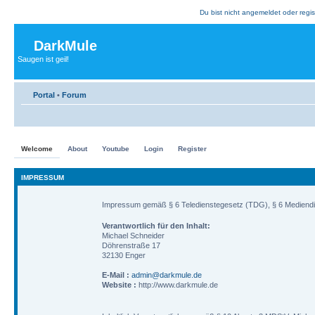
Du bist nicht angemeldet oder regis
DarkMule
Saugen ist geil!
Portal
•
Forum
Welcome
About
Youtube
Login
Register
IMPRESSUM
Impressum gemäß § 6 Teledienstegesetz (TDG), § 6 Mediend
Verantwortlich für den Inhalt:
Michael Schneider
Döhrenstraße 17
32130 Enger
E-Mail :
admin@darkmule.de
Website :
http://www.darkmule.de