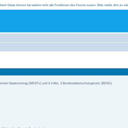
triert! Gäste können bei weitem nicht alle Funktionen des Forums nutzen. Bitte melde dich an oder 
ienste-Staatsvertrag (MDSTv) und § 4 Abs. 3 Bundesdatenschutzgesetz (BDSG)