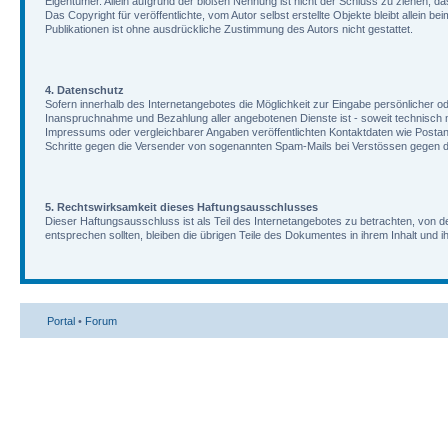
Eigentümer. Allein aufgrund der bloßen Nennung ist nicht der Schluss zu ziehen, d
Das Copyright für veröffentlichte, vom Autor selbst erstellte Objekte bleibt allei
Publikationen ist ohne ausdrückliche Zustimmung des Autors nicht gestattet.
4. Datenschutz
Sofern innerhalb des Internetangebotes die Möglichkeit zur Eingabe persönlicher od
Inanspruchnahme und Bezahlung aller angebotenen Dienste ist - soweit technisch
Impressums oder vergleichbarer Angaben veröffentlichten Kontaktdaten wie Postans
Schritte gegen die Versender von sogenannten Spam-Mails bei Verstössen gegen di
5. Rechtswirksamkeit dieses Haftungsausschlusses
Dieser Haftungsausschluss ist als Teil des Internetangebotes zu betrachten, von d
entsprechen sollten, bleiben die übrigen Teile des Dokumentes in ihrem Inhalt und i
Portal
•
Forum