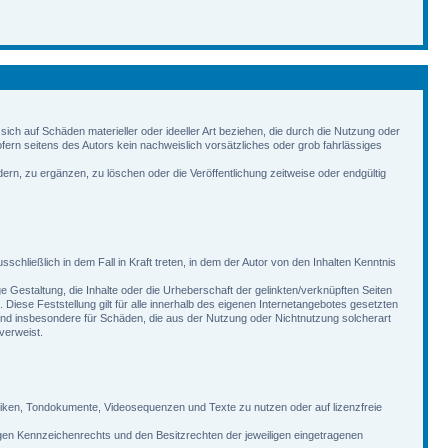
 sich auf Schäden materieller oder ideeller Art beziehen, die durch die Nutzung oder
ern seitens des Autors kein nachweislich vorsätzliches oder grob fahrlässiges
ern, zu ergänzen, zu löschen oder die Veröffentlichung zeitweise oder endgültig
chließlich in dem Fall in Kraft treten, in dem der Autor von den Inhalten Kenntnis
ge Gestaltung, die Inhalte oder die Urheberschaft der gelinkten/verknüpften Seiten
n. Diese Feststellung gilt für alle innerhalb des eigenen Internetangebotes gesetzten
e und insbesondere für Schäden, die aus der Nutzung oder Nichtnutzung solcherart
 verweist.
afiken, Tondokumente, Videosequenzen und Texte zu nutzen oder auf lizenzfreie
gen Kennzeichenrechts und den Besitzrechten der jeweiligen eingetragenen