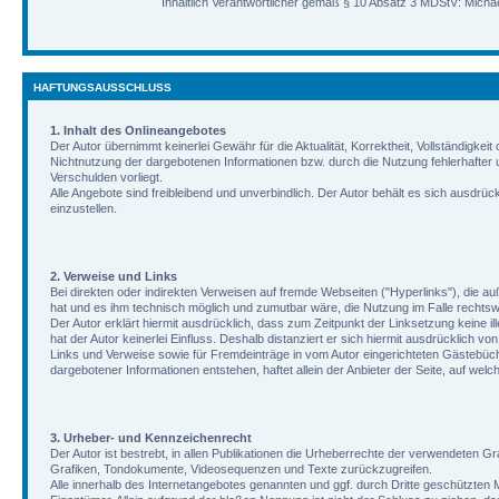
Inhaltlich Verantwortlicher gemäß § 10 Absatz 3 MDStV: Michae
HAFTUNGSAUSSCHLUSS
1. Inhalt des Onlineangebotes
Der Autor übernimmt keinerlei Gewähr für die Aktualität, Korrektheit, Vollständigkei
Nichtnutzung der dargebotenen Informationen bzw. durch die Nutzung fehlerhafter u
Verschulden vorliegt.
Alle Angebote sind freibleibend und unverbindlich. Der Autor behält es sich ausdrü
einzustellen.
2. Verweise und Links
Bei direkten oder indirekten Verweisen auf fremde Webseiten ("Hyperlinks"), die au
hat und es ihm technisch möglich und zumutbar wäre, die Nutzung im Falle rechtswi
Der Autor erklärt hiermit ausdrücklich, dass zum Zeitpunkt der Linksetzung keine il
hat der Autor keinerlei Einfluss. Deshalb distanziert er sich hiermit ausdrücklich vo
Links und Verweise sowie für Fremdeinträge in vom Autor eingerichteten Gästebücher
dargebotener Informationen entstehen, haftet allein der Anbieter der Seite, auf welch
3. Urheber- und Kennzeichenrecht
Der Autor ist bestrebt, in allen Publikationen die Urheberrechte der verwendeten
Grafiken, Tondokumente, Videosequenzen und Texte zurückzugreifen.
Alle innerhalb des Internetangebotes genannten und ggf. durch Dritte geschützte