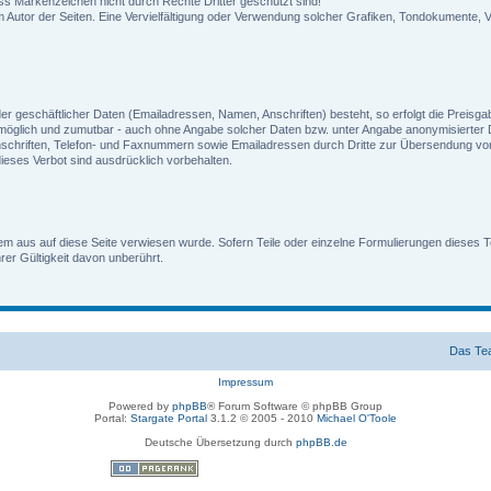
ass Markenzeichen nicht durch Rechte Dritter geschützt sind!
n beim Autor der Seiten. Eine Vervielfältigung oder Verwendung solcher Grafiken, Tondokument
er geschäftlicher Daten (Emailadressen, Namen, Anschriften) besteht, so erfolgt die Preisgab
 möglich und zumutbar - auch ohne Angabe solcher Daten bzw. unter Angabe anonymisierte
chriften, Telefon- und Faxnummern sowie Emailadressen durch Dritte zur Übersendung von ni
eses Verbot sind ausdrücklich vorbehalten.
em aus auf diese Seite verwiesen wurde. Sofern Teile oder einzelne Formulierungen dieses Te
hrer Gültigkeit davon unberührt.
Das Te
Impressum
Powered by
phpBB
® Forum Software © phpBB Group
Portal:
Stargate Portal
3.1.2 © 2005 - 2010
Michael O'Toole
Deutsche Übersetzung durch
phpBB.de