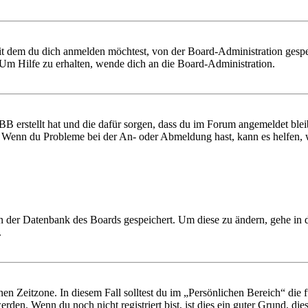
it dem du dich anmelden möchtest, von der Board-Administration gespe
Um Hilfe zu erhalten, wende dich an die Board-Administration.
BB erstellt hat und die dafür sorgen, dass du im Forum angemeldet ble
t. Wenn du Probleme bei der An- oder Abmeldung hast, kann es helfen,
 in der Datenbank des Boards gespeichert. Um diese zu ändern, gehe in
.
en Zeitzone. In diesem Fall solltest du im „Persönlichen Bereich“ die fü
den. Wenn du noch nicht registriert bist, ist dies ein guter Grund, dies 