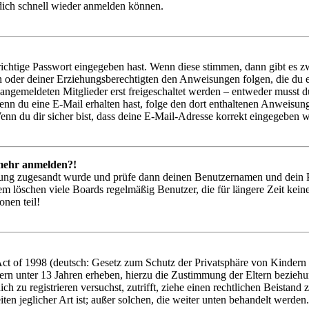
 dich schnell wieder anmelden können.
richtige Passwort eingegeben hast. Wenn diese stimmen, dann gibt es
ern oder deiner Erziehungsberechtigten den Anweisungen folgen, die du e
 angemeldeten Mitglieder erst freigeschaltet werden – entweder musst du
. Wenn du eine E-Mail erhalten hast, folge den dort enthaltenen Anweis
nn du dir sicher bist, dass deine E-Mail-Adresse korrekt eingegeben w
t mehr anmelden?!
rierung zugesandt wurde und prüfe dann deinen Benutzernamen und dein 
em löschen viele Boards regelmäßig Benutzer, die für längere Zeit kei
onen teil!
 of 1998 (deutsch: Gesetz zum Schutz der Privatsphäre von Kindern im
ern unter 13 Jahren erheben, hierzu die Zustimmung der Eltern bezieh
 dich zu registrieren versuchst, zutrifft, ziehe einen rechtlichen Beist
ten jeglicher Art ist; außer solchen, die weiter unten behandelt werden.