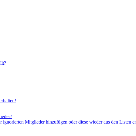
lt?
rhalten!
lieder?
er ignorierten Mitglieder hinzufügen oder diese wieder aus den Listen e