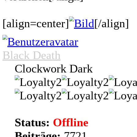
[align=center]
[/align]
Black Death
Clockwork Dark
Status:
Offline
Beiträge:
7721