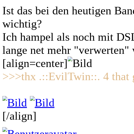
Ist das bei den heutigen Ba
wichtig?
Ich hampel als noch mit DS
lange net mehr "verwerten" 
[align=center]
>>>thx .::EvilTwin::. 4 tha
[/align]