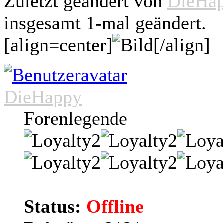
Zuletzt geändert von
DieHa
insgesamt 1-mal geändert.
[align=center]
[/align]
DieHappy
Forenlegende
Status:
Offline