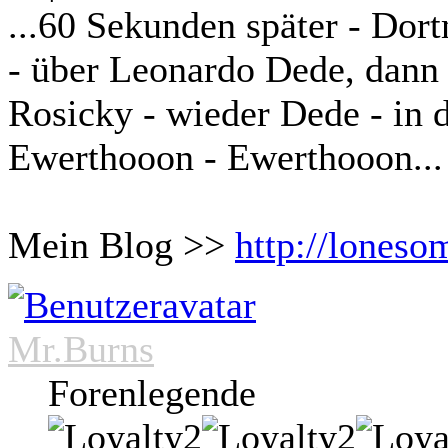
...60 Sekunden später - Dor
- über Leonardo Dede, dann R
Rosicky - wieder Dede - in de
Ewerthooon - Ewerthooon...
Mein Blog >>
http://loneso
Mr.Burns
Forenlegende