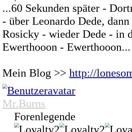
...60 Sekunden später - Dor
- über Leonardo Dede, dann R
Rosicky - wieder Dede - in de
Ewerthooon - Ewerthooon...
Mein Blog >>
http://loneso
Mr.Burns
Forenlegende