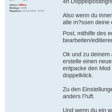
4h Doppelpostingre
Status:
Offline
Beiträge:
4499
Registriert:
06.04.2004, 13:54
Also wenn du inner
alle m?ssen deine 
Post, mithilfe des e
bearbeiten/editiere
Ok und zu deinem a
erstelle einen neu
entpacke den Mod d
doppelklick.
Zu den Einstellung
anders l?uft.
Und wenn du ein wen