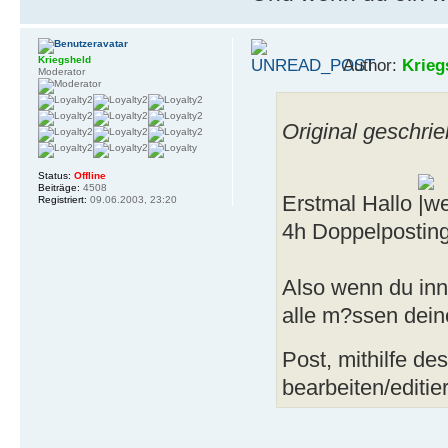
Kriegsheld
Author:
Krieg
Moderator
Original geschrie
Status:
Offline
Beiträge:
4508
Erstmal Hallo
Registriert:
09.06.2003, 23:20
4h Doppelposting
Also wenn du inn
alle m?ssen deine
Post, mithilfe de
bearbeiten/editie