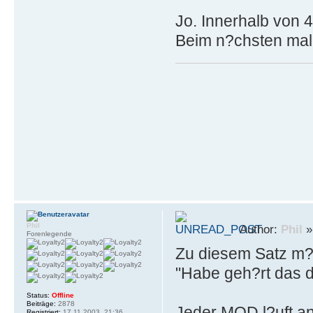
Jo. Innerhalb von 
Beim n?chsten mal
Phil
Author:
Phil
»
Forenlegende
Zu diesem Satz m?c
"Habe geh?rt das da
Status:
Offline
Beiträge:
2878
Jeder MOD,l?uft and
Registriert:
17.11.2003, 21:36