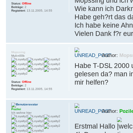
Mopssing und ich 
Status:
Offline
Wie kann ich Darkm
Beiträge:
2
Registriert:
13.11.2005, 14:55
Habe geh?rt das da
Ich habe keine Ahn
Vielen Dank f?r eu
Mopssing
Author:
Mops
Muli-n00b
Habe T-DSL 2000 un
gelesen da? man im
mir helfen?
Status:
Offline
Beiträge:
2
Registriert:
13.11.2005, 14:55
Pozilei
Author:
Pozil
Ich wohne hier
Erstmal Hallo