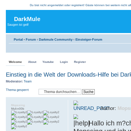
Du bist nicht angemeldet oder registriert! Gäste können bei weitem nicht al
DarkMule
Saugen ist geil!
Portal
•
Forum
‹
Darkmule Community
‹
Einsteiger-Forum
Welcome
About
Youtube
Login
Register
Einstieg in die Welt der Downloads-Hilfe bei Dar
Moderator:
Team
Thema gesperrt
Mopssing
Author:
Mops
Muli-n00b
Hallo ich m?ch