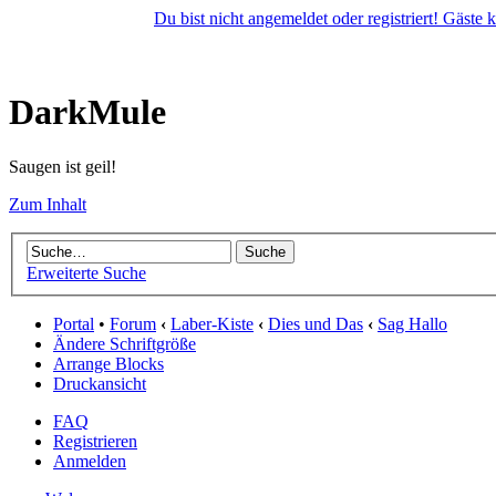
Du bist nicht angemeldet oder registriert! Gäste
DarkMule
Saugen ist geil!
Zum Inhalt
Erweiterte Suche
Portal
•
Forum
‹
Laber-Kiste
‹
Dies und Das
‹
Sag Hallo
Ändere Schriftgröße
Arrange Blocks
Druckansicht
FAQ
Registrieren
Anmelden