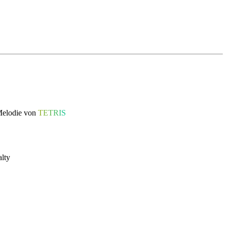
 Melodie von
T
E
T
R
I
S