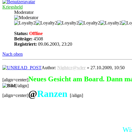
Kriegsheld
Moderator
Status:
Offline
Beiträge:
4508
Registriert:
09.06.2003, 23:20
Nach oben
Author:
Nightcr@wler
» 27.10.2009, 10:50
Neues Gesicht am Board. Dann m
[align=center]
[/align]
@
Ranzen
[align=center]
[/align]
Wis