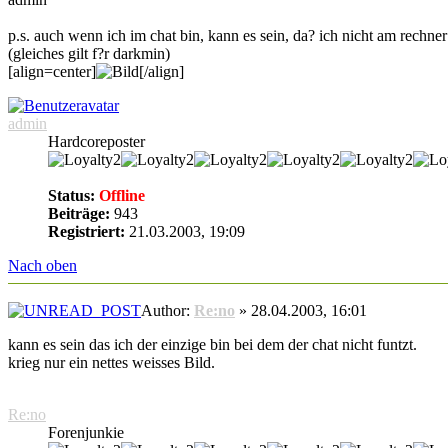
p.s. auch wenn ich im chat bin, kann es sein, da? ich nicht am rechner
(gleiches gilt f?r darkmin)
[align=center]
[/align]
admin
Hardcoreposter
Status:
Offline
Beiträge:
943
Registriert:
21.03.2003, 19:09
Nach oben
Author:
Re:no
» 28.04.2003, 16:01
kann es sein das ich der einzige bin bei dem der chat nicht funtzt.
krieg nur ein nettes weisses Bild.
Re:no
Forenjunkie