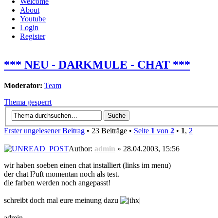
Welcome
About
Youtube
Login
Register
*** NEU - DARKMULE - CHAT ***
Moderator:
Team
Thema gesperrt
Erster ungelesener Beitrag
• 23 Beiträge •
Seite
1
von
2
•
1
,
2
Author:
admin
» 28.04.2003, 15:56
wir haben soeben einen chat installiert (links im menu)
der chat l?uft momentan noch als test.
die farben werden noch angepasst!
schreibt doch mal eure meinung dazu
admin