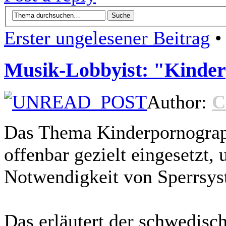
Erster ungelesener Beitrag
• 
Musik-Lobbyist: "Kinderp
Author:
C
Das Thema Kinderpornograph
offenbar gezielt eingesetzt,
Notwendigkeit von Sperrsy
Das erläutert der schwedis