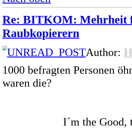
Re: BITKOM: Mehrheit f
Raubkopierern
Author:
H
1000 befragten Personen öh
waren die?
I´m the Good, 