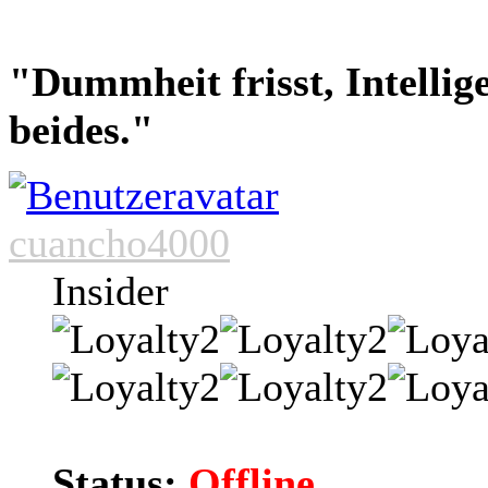
"Dummheit frisst, Intellig
beides."
cuancho4000
Insider
Status:
Offline