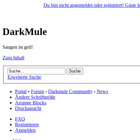
Du bist nicht angemeldet oder registriert! Gäste
DarkMule
Saugen ist geil!
Zum Inhalt
Erweiterte Suche
Portal
•
Forum
‹
Darkmule Community
‹
News
Ändere Schriftgröße
Arrange Blocks
Druckansicht
FAQ
Registrieren
Anmelden