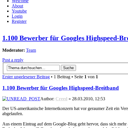
Welcome
About
Youtube
Login
Register
1.100 Bewerber für Googles Highspeed-Br
Moderator:
Team
Post a reply
Erster ungelesener Beitrag
• 1 Beitrag • Seite
1
von
1
1.100 Bewerber für Googles Highspeed-Breitband
Author:
Creed
» 28.03.2010, 12:53
Der US-amerikanische
Internetkonzern
hat vor geraumer Zeit ein Ver
abgelaufen.
Aus einem Eintrag auf dem Google-Blog geht hervor, dass sich meh