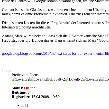
Ende des Jahres will Google sodann bekannt geben, welche Städte mi
Geplant ist es, ein Glasfasernetzwerk zu errichten, mit dem Übertrag
muss, damit es ohne Probleme funktioniert. Überdies will der
Interne
Die gesamten Kosten für dieses Projekt wird der
Internetkonzern
selb
Internetverbindung
anschließen.
Anfang März wurde bekannt, dass sich die US-amerikanische Stadt T
Hauptstadt des US-Bundesstaates Kansas nennt sich im März "Google,
googleblog.blogspot.com/2010/03/next-steps-for-our-experimental-fib
Creed
Pfeife vom Dienst
Status:
Offline
Beiträge:
347
Registriert:
15.04.2008, 19:59
ICQ