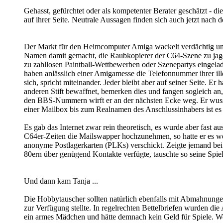
Gehasst, gefürchtet oder als kompetenter Berater geschätzt - d
auf ihrer Seite. Neutrale Aussagen finden sich auch jetzt nac
Der Markt für den Heimcomputer Amiga wackelt verdächtig und 
Namen damit gemacht, die Raubkopierer der C64-Szene zu jag
zu zahllosen Paintball-Wettbewerben oder Szenepartys eingelad
haben anlässlich einer Amigamesse die Telefonnummer ihrer il
sich, spricht miteinander. Jeder bleibt aber auf seiner Seite
anderen Stift bewaffnet, bemerken dies und fangen sogleich an,
den BBS-Nummern wirft er an der nächsten Ecke weg. Er wusste
einer Mailbox bis zum Realnamen des Anschlussinhabers ist es
Es gab das Internet zwar rein theoretisch, es wurde aber fast 
C64er-Zeiten die Mailswapper hochzunehmen, so hatte er es wei
anonyme Postlagerkarten (PLKs) verschickt. Zeigte jemand bei
80ern über genügend Kontakte verfügte, tauschte so seine Spie
Und dann kam Tanja ...
Die Hobbytauscher sollten natürlich ebenfalls mit Abmahnungen 
zur Verfügung stellte. In regelrechten Bettelbriefen wurden die
ein armes Mädchen und hätte demnach kein Geld für Spiele. We