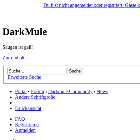
Du bist nicht angemeldet oder registriert! Gäste
DarkMule
Saugen ist geil!
Zum Inhalt
Erweiterte Suche
Portal
•
Forum
‹
Darkmule Community
‹
News
Ändere Schriftgröße
Druckansicht
FAQ
Registrieren
Anmelden