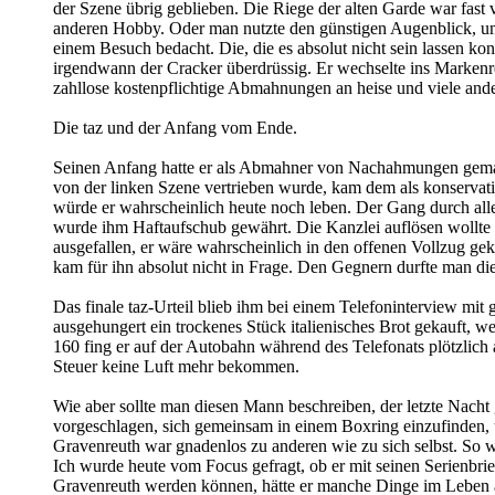
der Szene übrig geblieben. Die Riege der alten Garde war fast 
anderen Hobby. Oder man nutzte den günstigen Augenblick, um 
einem Besuch bedacht. Die, die es absolut nicht sein lassen k
irgendwann der Cracker überdrüssig. Er wechselte ins Markenr
zahllose kostenpflichtige Abmahnungen an heise und viele ande
Die taz und der Anfang vom Ende.
Seinen Anfang hatte er als Abmahner von Nachahmungen gemach
von der linken Szene vertrieben wurde, kam dem als konservati
würde er wahrscheinlich heute noch leben. Der Gang durch al
wurde ihm Haftaufschub gewährt. Die Kanzlei auflösen wollte 
ausgefallen, er wäre wahrscheinlich in den offenen Vollzug g
kam für ihn absolut nicht in Frage. Den Gegnern durfte man die
Das finale taz-Urteil blieb ihm bei einem Telefoninterview mit 
ausgehungert ein trockenes Stück italienisches Brot gekauft, 
160 fing er auf der Autobahn während des Telefonats plötzlich a
Steuer keine Luft mehr bekommen.
Wie aber sollte man diesen Mann beschreiben, der letzte Nacht 
vorgeschlagen, sich gemeinsam in einem Boxring einzufinden, u
Gravenreuth war gnadenlos zu anderen wie zu sich selbst. So 
Ich wurde heute vom Focus gefragt, ob er mit seinen Serienbrief
Gravenreuth werden können, hätte er manche Dinge im Leben an