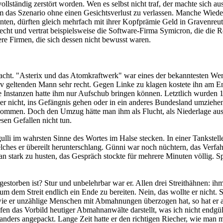
vollständig zerstört worden. Wen es selbst nicht traf, der machte sich 
das Szenario ohne einen Gesichtsverlust zu verlassen. Manche Wieder
onnten, dürften gleich mehrfach mit ihrer Kopfprämie Geld in Gravenre
echt und vertrat beispielsweise die Software-Firma Symicron, die di
re Firmen, die sich dessen nicht bewusst waren.
t. "Asterix und das Atomkraftwerk" war eines der bekanntesten Werke
v geltenden Mann sehr recht. Gegen Linke zu klagen kostete ihn am End
le Instanzen hatte ihm nur Aufschub bringen können. Letztlich wurde
er nicht, ins Gefängnis gehen oder in ein anderes Bundesland umziehe
ekommen. Doch den Umzug hätte man ihm als Flucht, als Niederlage au
sen Gefallen nicht tun.
gulli im wahrsten Sinne des Wortes im Halse stecken. In einer Tankstell
welches er übereilt herunterschlang. Günni war noch nüchtern, das Verf
n stark zu husten, das Gespräch stockte für mehrere Minuten völlig. Spä
gestorben ist? Stur und unbelehrbar war er. Allen drei Streithähnen: ih
m dem Streit endlich ein Ende zu bereiten. Nein, das wollte er nicht.
wie er unzählige Menschen mit Abmahnungen überzogen hat, so hat er 
en das Vorbild heutiger Abmahnanwälte darstellt, was ich nicht endgült
ders angepackt. Lange Zeit hatte er den richtigen Riecher, wie man 