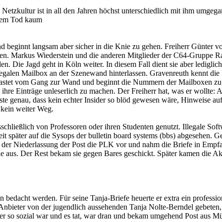
ie Netzkultur ist in all den Jahren höchst unterschiedlich mit ihm umge
h dem Tod kaum
beginnt langsam aber sicher in die Knie zu gehen. Freiherr Günter vo
en. Markus Wiederstein und die anderen Mitglieder der C64-Gruppe R
en. Die Jagd geht in Köln weiter. In diesem Fall dient sie aber ledig
legalen Mailbox an der Szenewand hinterlassen. Gravenreuth kennt die
. Er hastet vom Gang zur Wand und beginnt die Nummern der Mailboxen z
 ihre Einträge unleserlich zu machen. Der Freiherr hat, was er wollte:
 genau, dass kein echter Insider so blöd gewesen wäre, Hinweise auf 
 kein weiter Weg.
ausschließlich von Professoren oder ihren Studenten genutzt. Illegale S
t später auf die Sysops der bulletin board systems (bbs) abgesehen. G
 der Niederlassung der Post die PLK vor und nahm die Briefe in Empfan
le aus. Der Rest bekam sie gegen Bares geschickt. Später kamen die Ak
bedacht werden. Für seine Tanja-Briefe heuerte er extra ein professio
 Anbieter von der jugendlich aussehenden Tanja Nolte-Berndel gebeten, 
r so sozial war und es tat, war dran und bekam umgehend Post aus Mü