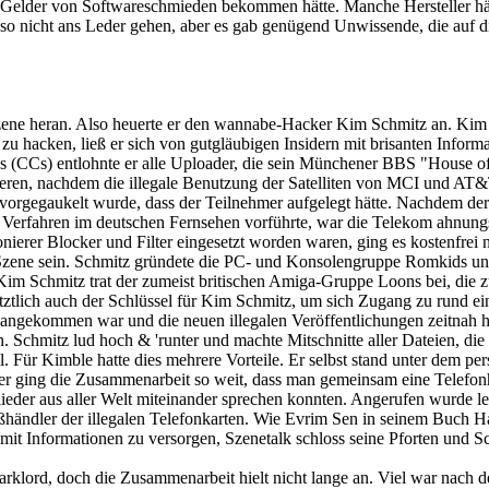
Gelder von Softwareschmieden bekommen hätte. Manche Hersteller hät
so nicht ans Leder gehen, aber es gab genügend Unwissende, die auf d
ene heran. Also heuerte er den wannabe-Hacker Kim Schmitz an. Kim wa
zu hacken, ließ er sich von gutgläubigen Insidern mit brisanten Inform
rds (CCs) entlohnte er alle Uploader, die sein Münchener BBS "House o
onieren, nachdem die illegale Benutzung der Satelliten von MCI und AT&
orgegaukelt wurde, dass der Teilnehmer aufgelegt hätte. Nachdem der S
 Verfahren im deutschen Fernsehen vorführte, war die Telekom ahnung
erer Blocker und Filter eingesetzt worden waren, ging es kostenfre
r Szene sein. Schmitz gründete die PC- und Konsolengruppe Romkids und
im Schmitz trat der zumeist britischen Amiga-Gruppe Loons bei, die z
etztlich auch der Schlüssel für Kim Schmitz, um sich Zugang zu rund e
ne angekommen war und die neuen illegalen Veröffentlichungen zeitnah 
. Schmitz lud hoch & 'runter und machte Mitschnitte aller Dateien, die
. Für Kimble hatte dies mehrere Vorteile. Er selbst stand unter dem 
ter ging die Zusammenarbeit so weit, dass man gemeinsam eine Telefonhot
eder aus aller Welt miteinander sprechen konnten. Angerufen wurde l
roßhändler der illegalen Telefonkarten. Wie Evrim Sen in seinem Buch Ha
it Informationen zu versorgen, Szenetalk schloss seine Pforten und S
lord, doch die Zusammenarbeit hielt nicht lange an. Viel war nach de