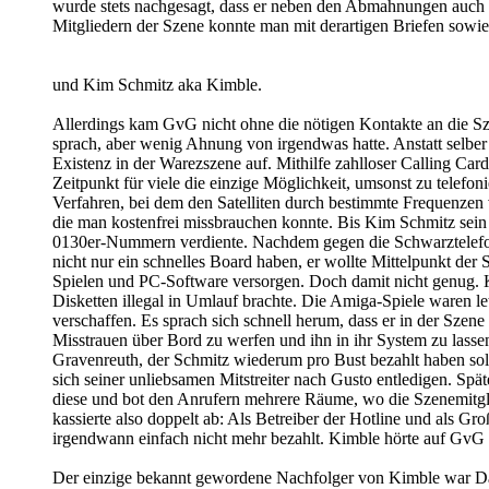
wurde stets nachgesagt, dass er neben den Abmahnungen auch 
Mitgliedern der Szene konnte man mit derartigen Briefen sowie
und Kim Schmitz aka Kimble.
Allerdings kam GvG nicht ohne die nötigen Kontakte an die Sz
sprach, aber wenig Ahnung von irgendwas hatte. Anstatt selber 
Existenz in der Warezszene auf. Mithilfe zahlloser Calling Ca
Zeitpunkt für viele die einzige Möglichkeit, umsonst zu telef
Verfahren, bei dem den Satelliten durch bestimmte Frequenzen v
die man kostenfrei missbrauchen konnte. Bis Kim Schmitz sein
0130er-Nummern verdiente. Nachdem gegen die Schwarztelefoni
nicht nur ein schnelles Board haben, er wollte Mittelpunkt de
Spielen und PC-Software versorgen. Doch damit nicht genug. K
Disketten illegal in Umlauf brachte. Die Amiga-Spiele waren l
verschaffen. Es sprach sich schnell herum, dass er in der Sze
Misstrauen über Bord zu werfen und ihn in ihr System zu lassen
Gravenreuth, der Schmitz wiederum pro Bust bezahlt haben soll
sich seiner unliebsamen Mitstreiter nach Gusto entledigen. Spä
diese und bot den Anrufern mehrere Räume, wo die Szenemitgli
kassierte also doppelt ab: Als Betreiber der Hotline und als G
irgendwann einfach nicht mehr bezahlt. Kimble hörte auf GvG m
Der einzige bekannt gewordene Nachfolger von Kimble war Dark