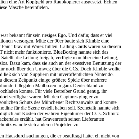
ten eine Art Kopfgeld pro Raubkopierer ausgesetzt. Echten
iese Masche hereinfielen.
r bekannt für sein riesiges Ego. Und dafür, dass er viel
ationen versorgen. Mitte der 90er baute sich Kimble eine
f Pain" brav mit Warez füllten. Calling Cards waren zu diesem
T nicht mehr funktionierte. BlueBoxing nannte sich das
atellit die Leitung freigab, verfügte man über eine Leitung,
slos. Dazu kam, dass sie auch an der exessiven Benutzung der
i nur noch über den Umweg über die CCs. Doch Kimble wollte
 ließ sich von Suppliern mit unveröffentlichten Nintendo-
u diesem Zeitpunkt einige größere Spiele über mehrere
inhundert illegalen Mailboxen in ganz Deutschland zu
hochladen konnte. Für viele Betreiber Grund genug, ihr
 dort verfügbar waren. Mit den Captures ging er zu
persönlichen Schutz des Münchener Rechtsanwalts und konnte
line für die Szene erstellt haben soll. Szenetalk nannte sich
ediglich auf Kosten der wahren Eigentümer der CCs. Schmitz
ckertales erzählt, hat Gravenreuth seinen Lieferanten
chmitz wandte sich anderen Projekten zu.
n Hausdurchsuchungen, die er beauftragt hatte, eh nicht von