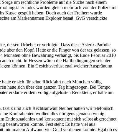
aus Sorge um rechtliche Probleme auf die Suche nach einem
holungstäter indes wurden gleich mehrfach von der Polizei mit
uths Kasse gespült haben. Doch auch der Freiherr wurde
e Rechte am Markennamen Explorer besaß. GvG verschickte
, dessen Urheber er verfolgte. Dass diese Asterix-Parodie
e aber den Kopf. Hätte er die Finger von der taz gelassen, so
n 14 Monaten ohne Bewährung verhängt, bis Ende Februar 2010
n auch nicht. In Hessen wären die Haftbedingungen seichter
slegen können. Ein Gesichtsverlust egal welcher Ausprägung
e hatte er sich für seine Rückfahrt nach München völlig
ahren hatte sich über den ganzen Tag hingezogen. Bei Tempo
ter erklärte er dem völlig aufgelösten Redakteur, er hätte am
m, fastix und auch Rechtsanwalt Neuber hatten wir telefonisch
 Seine Kontrahenten wollten dies übrigens genauso wenig.
am Ende gnadenlos und konsequent mit sich selbst abgerechnet.
ig beantworten konnte. Fest steht: Es hätte viel aus
mit minimalem Aufwand viel Geld verdienen konnte. Egal ob es