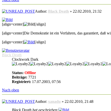
Author:
Black Death
» 22.02.2010, 21:32
[align=center]
[/align]
[align=center]Die Demokratie ist ein Verfahren, das garantiert, daß wir
[align=center]
[/align]
Black Death
Clockwork Dark
Status:
Offline
Beiträge:
7721
Registriert:
17.07.2003, 07:56
Nach oben
Author:
xanadu
» 22.02.2010, 21:48
Black Death hat geschrieben: