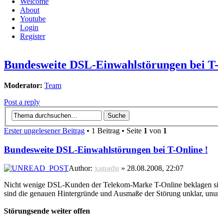
Welcome
About
Youtube
Login
Register
Bundesweite DSL-Einwahlstörungen bei T-
Moderator:
Team
Post a reply
Erster ungelesener Beitrag
• 1 Beitrag • Seite
1
von
1
Bundesweite DSL-Einwahlstörungen bei T-Online !
Author:
xanadu
» 28.08.2008, 22:07
Nicht wenige DSL-Kunden der Telekom-Marke T-Online beklagen sich
sind die genauen Hintergründe und Ausmaße der Störung unklar, unums
Störungsende weiter offen