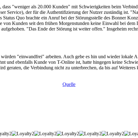
e, dass "weniger als 20.000 Kunden" mit Schwierigkeiten beim Verbin
r Service), der für die Authentifizierung der Nutzer zuständig ist. "
 Status Quo brachte ein Anruf bei der Störungsstelle des Bonner Konze
ihe von Kunden seit den frühen Morgenstunden keine Einwahl bei dem I
r aufgehoben. "Das Ende der Störung ist weiter offen." Insgeheim rec
 würden "einwandfrei" arbeiten. Auch gebe es hin und wieder lokale A
hnt und ebenfalls Kunde von T-Online ist, hatte hingegen keine Schwier
ird geraten, die Verbindung nicht zu unterbrechen, da bis auf Weitere
Quelle