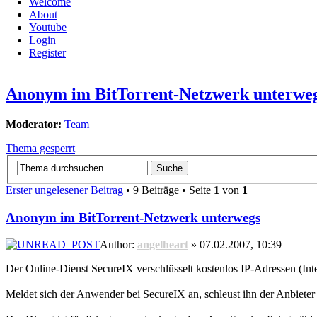
Welcome
About
Youtube
Login
Register
Anonym im BitTorrent-Netzwerk unterwe
Moderator:
Team
Thema gesperrt
Erster ungelesener Beitrag
• 9 Beiträge • Seite
1
von
1
Anonym im BitTorrent-Netzwerk unterwegs
Author:
angelheart
» 07.02.2007, 10:39
Der Online-Dienst SecureIX verschlüsselt kostenlos IP-Adressen (In
Meldet sich der Anwender bei SecureIX an, schleust ihn der Anbieter