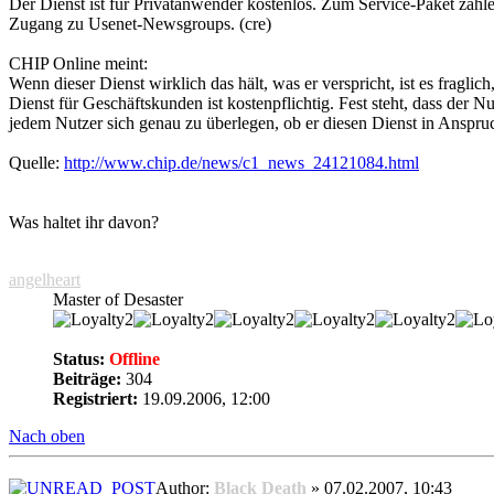
Der Dienst ist für Privatanwender kostenlos. Zum Service-Paket zäh
Zugang zu Usenet-Newsgroups. (cre)
CHIP Online meint:
Wenn dieser Dienst wirklich das hält, was er verspricht, ist es fragli
Dienst für Geschäftskunden ist kostenpflichtig. Fest steht, dass der
jedem Nutzer sich genau zu überlegen, ob er diesen Dienst in Anspru
Quelle:
http://www.chip.de/news/c1_news_24121084.html
Was haltet ihr davon?
angelheart
Master of Desaster
Status:
Offline
Beiträge:
304
Registriert:
19.09.2006, 12:00
Nach oben
Author:
Black Death
» 07.02.2007, 10:43