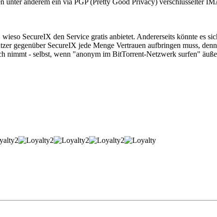
len unter anderem ein via PGP (Pretty Good Privacy) verschlüsselter 
ch, wieso SecureIX den Service gratis anbietet. Andererseits könnte es s
 Nutzer gegenüber SecureIX jede Menge Vertrauen aufbringen muss, denn e
ch nimmt - selbst, wenn "anonym im BitTorrent-Netzwerk surfen" äußer