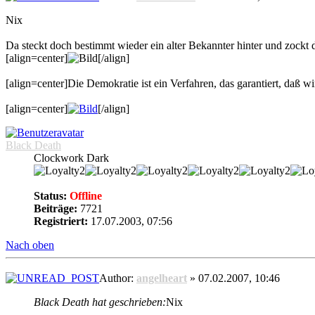
Nix
Da steckt doch bestimmt wieder ein alter Bekannter hinter und zock
[align=center]
[/align]
[align=center]Die Demokratie ist ein Verfahren, das garantiert, daß wir
[align=center]
[/align]
Black Death
Clockwork Dark
Status:
Offline
Beiträge:
7721
Registriert:
17.07.2003, 07:56
Nach oben
Author:
angelheart
» 07.02.2007, 10:46
Black Death hat geschrieben:
Nix