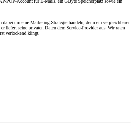
IMAP/POP-Account für E-Mails, ein GByte Speicherplatz sowie ein
ich dabei um eine Marketing-Strategie handeln, denn ein vergleichbarer
r liefert seine privaten Daten dem Service-Provider aus. Wir raten
st verlockend klingt.