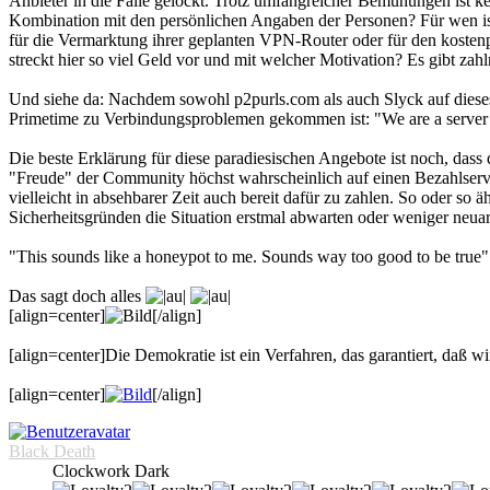
Anbieter in die Falle gelockt. Trotz umfangreicher Bemühungen ist k
Kombination mit den persönlichen Angaben der Personen? Für wen ist 
für die Vermarktung ihrer geplanten VPN-Router oder für den kosten
streckt hier so viel Geld vor und mit welcher Motivation? Es gibt z
Und siehe da: Nachdem sowohl p2purls.com als auch Slyck auf dieses
Primetime zu Verbindungsproblemen gekommen ist: "We are a server 
Die beste Erklärung für diese paradiesischen Angebote ist noch, das
"Freude" der Community höchst wahrscheinlich auf einen Bezahlservi
vielleicht in absehbarer Zeit auch bereit dafür zu zahlen. So oder s
Sicherheitsgründen die Situation erstmal abwarten oder weniger neua
"This sounds like a honeypot to me. Sounds way too good to be true"
Das sagt doch alles
[align=center]
[/align]
[align=center]Die Demokratie ist ein Verfahren, das garantiert, daß wir
[align=center]
[/align]
Black Death
Clockwork Dark