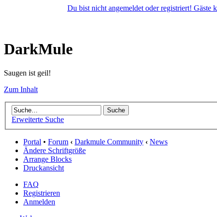
Du bist nicht angemeldet oder registriert! Gäste
DarkMule
Saugen ist geil!
Zum Inhalt
Erweiterte Suche
Portal
•
Forum
‹
Darkmule Community
‹
News
Ändere Schriftgröße
Arrange Blocks
Druckansicht
FAQ
Registrieren
Anmelden