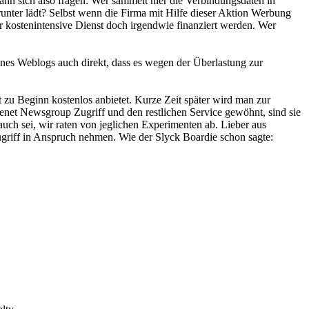
ann sich also fragen: Wer sammelt hier die Verbindungsdaten in
unter lädt? Selbst wenn die Firma mit Hilfe dieser Aktion Werbung
 kostenintensive Dienst doch irgendwie finanziert werden. Wer
nes Weblogs auch direkt, dass es wegen der Überlastung zur
zu Beginn kostenlos anbietet. Kurze Zeit später wird man zur
net Newsgroup Zugriff und den restlichen Service gewöhnt, sind sie
uch sei, wir raten von jeglichen Experimenten ab. Lieber aus
ugriff in Anspruch nehmen. Wie der Slyck Boardie schon sagte: