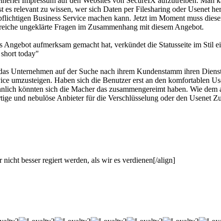
einerlei Impressum auf den Websites von SecureIX aufzutreiben. Man k
es relevant zu wissen, wer sich Daten per Filesharing oder Usenet her
pflichtigen Business Service machen kann. Jetzt im Moment muss dieser
ahlreiche ungeklärte Fragen im Zusammenhang mit diesem Angebot.
 Angebot aufmerksam gemacht hat, verkündet die Statusseite im Stil ei
short today"
s das Unternehmen auf der Suche nach ihrem Kundenstamm ihren Dienst 
ce umzusteigen. Haben sich die Benutzer erst an den komfortablen Use
o ähnlich könnten sich die Macher das zusammengereimt haben. Wie dem a
rtige und nebulöse Anbieter für die Verschlüsselung oder den Usenet Z
 nicht besser regiert werden, als wir es verdienen[/align]