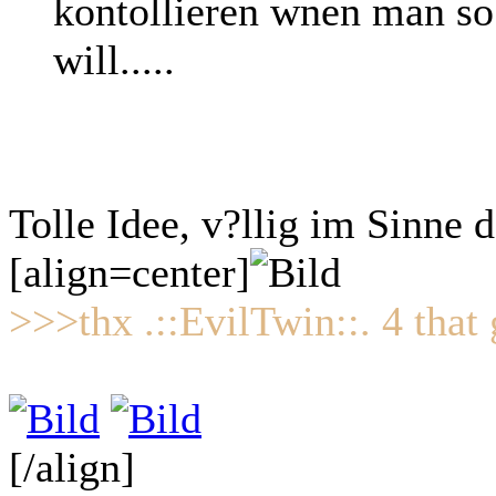
kontollieren wnen man so
will.....
Tolle Idee, v?llig im Sinne 
[align=center]
>>>thx .::EvilTwin::. 4 tha
[/align]