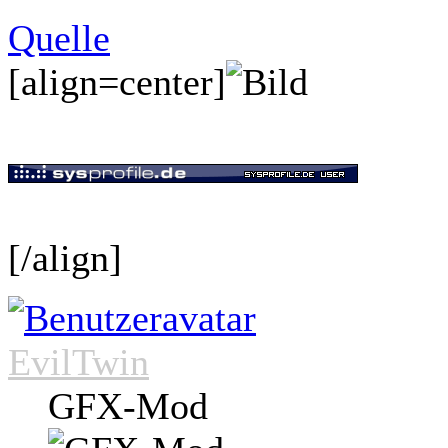
Quelle
[align=center]
[/align]
EvilTwin
GFX-Mod