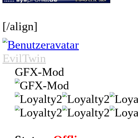
[/align]
EvilTwin
GFX-Mod