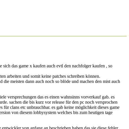
ie sich das game x kaufen auch evtl den nachfolger kaufen , so
kten arbeiten und somit
keine
patches schreiben können.
sind die meisten dann auch noch so blöde und machen den mist auch
iele versprechungen das es einen wahnsinns vorverkauf gab. es
rde. sachen die bis kurz vor release für den pc noch versprochen
s für clans etc unbrauchbar. es gab
keine
möglichkeit dieses game
 version von diesem lobbysystem welches bis zum heutigen tage
ntwickler von anfang an beschrieben haben das sie diese fehler