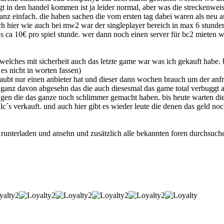
ggt in den handel kommen ist ja leider normal, aber was die streckenw
 ganz einfach. die haben sachen die vom ersten tag dabei waren als neu 
ch hier wie auch bei mw2 war der singleplayer bereich in max 6 stunde
a 10€ pro spiel stunde. wer dann noch einen server für bc2 mieten woll
welches mit sicherheit auch das letzte game war was ich gekauft habe. 
s nicht in worten fassen)
haubt nur einen anbieter hat und dieser dann wochen brauch um der an
ganz davon abgesehn das die auch diesesmal das game total verbuggt au
ngen die das ganze noch schlimmer gemacht haben. bis heute warten die l
c´s verkauft. und auch hier gibt es wieder leute die denen das geld noc
runterladen und ansehn und zusätzlich alle bekannten foren durchsuche