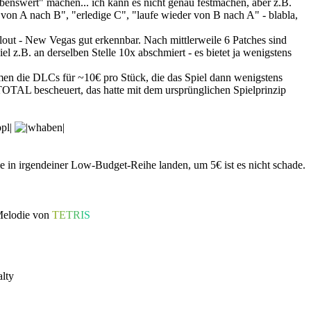
liebenswert" machen... ich kann es nicht genau festmachen, aber z.B.
 von A nach B", "erledige C", "laufe wieder von B nach A" - blabla,
lout - New Vegas gut erkennbar. Nach mittlerweile 6 Patches sind
z.B. an derselben Stelle 10x abschmiert - es bietet ja wenigstens
men die DLCs für ~10€ pro Stück, die das Spiel dann wenigstens
TAL bescheuert, das hatte mit dem ursprünglichen Spielprinzip
ie in irgendeiner Low-Budget-Reihe landen, um 5€ ist es nicht schade.
 Melodie von
T
E
T
R
I
S