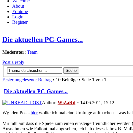
Welcome
About
Youtube
Login
Register
Die aktuellen PC-Games...
Moderator:
Team
Post a reply
Erster ungelesener Beitrag
• 10 Beiträge • Seite
1
von
1
Die aktuellen PC-Games...
Author:
WiZaRd
» 14.06.2011, 15:12
Wg. den Posts
hier
wollte ich mal eine Umfrage aufmachen... was hal
Mir fällt auf dass die Spiele zum einen einsteigerfreundlicher werde
Ausnahmen wie Fallout mal abgesehen, ich hab dieses Jahr z.B. Mafia