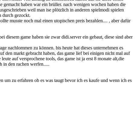
eise gemacht haben war ein brüller. nach wenigen wochen haben die
ausgeschrieben weil man ise plötzlich in anderen spielmodi spielen
n durch gezockt.
te musste noch mal einen utopischen preis bezahlen.... , aber dafür
bei diesem game haben sie zwar didi.server ein gebaut, diese sind aber
frage nachlommen zu können. bis heute hat dieses unternehmen es
f den markt gebracht haben, das game lief bei einigen nicht mal auf
eute auf versprochene tools, das game ist ja erst 8 monate alt,die
h in den rachen werfen.....
n um zu erfahren ob es was taugt bevor ich es kaufe und wenn ich es