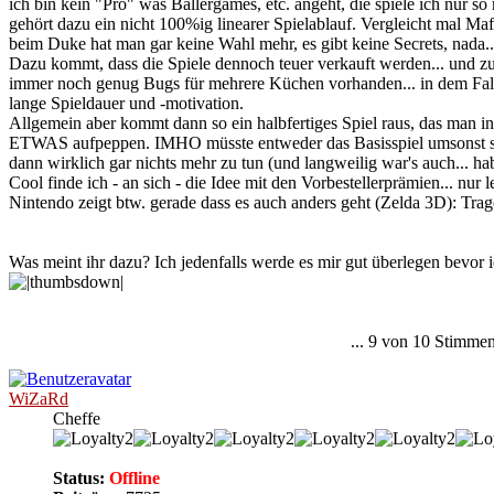
ich bin kein "Pro" was Ballergames, etc. angeht, die spiele ich nur so
gehört dazu ein nicht 100%ig linearer Spielablauf. Vergleicht mal Ma
beim Duke hat man gar
keine
Wahl mehr, es gibt
keine
Secrets, nada.
Dazu kommt, dass die Spiele dennoch teuer verkauft werden... und zu
immer noch genug Bugs für mehrere Küchen vorhanden... in dem Fall i
lange Spieldauer und -motivation.
Allgemein aber kommt dann so ein halbfertiges Spiel raus, das man 
ETWAS aufpeppen. IMHO müsste entweder das Basisspiel umsonst sei
dann wirklich gar nichts mehr zu tun (und langweilig war's auch... ha
Cool finde ich - an sich - die Idee mit den Vorbestellerprämien... nur 
Nintendo zeigt btw. gerade dass es auch anders geht (Zelda 3D): Tra
Was meint ihr dazu? Ich jedenfalls werde es mir gut überlegen bevor 
... 9 von 10 Stimme
WiZaRd
Cheffe
Status:
Offline