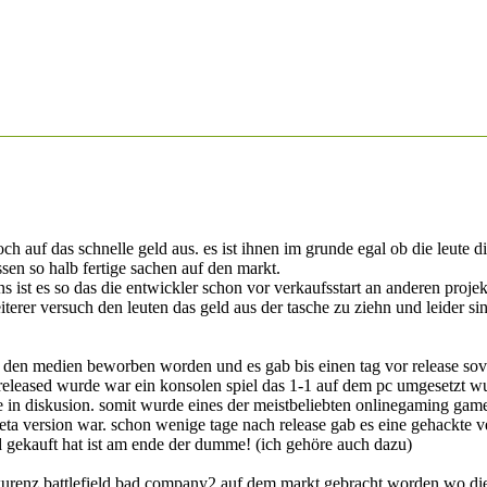
 auf das schnelle geld aus. es ist ihnen im grunde egal ob die leute d
en so halb fertige sachen auf den markt.
 ist es so das die entwickler schon vor verkaufsstart an anderen proje
iterer versuch den leuten das geld aus der tasche zu ziehn und leider 
n den medien beworben worden und es gab bis einen tag vor release sov
released wurde war ein konsolen spiel das 1-1 auf dem pc umgesetzt wu
ie in diskusion. somit wurde eines der meistbeliebten onlinegaming game
beta version war. schon wenige tage nach release gab es eine gehackte
geld gekauft hat ist am ende der dumme! (ich gehöre auch dazu)
enz battlefield bad company2 auf dem markt gebracht worden wo die e