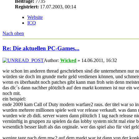
Beiträge:
7735
Registriert:
17.07.2003, 00:14
Website
ICQ
Nach oben
Re: Die aktuellen PC-Games...
Author:
Wicked
» 14.06.2011, 16:32
wie schon im anderen thread geschrieben sind die unternehmen nur noch
würden sie doch im grunde mehr geld verdienen können, und schmeiss
wenn es überhaubt noch patches gibt kann man froh sein denn meistens
das dlc´s dann nachher plötzlich auf den markt kommen ist nur ein we
noch mit.
ein beispiel:
ende 2009 kam Call of Duty modern warfare2 raus. der titel war so i
wurden mehrere millionen spiele weit vor release verkauft. was dann 
wurden wie zb didi. server waren dann plötzlich 1 tag nach release n
vernünftig in gruppen zu spielen da das lobby system nicht mal eine 
wesentlich besser läuft als das orginale. wer das spiel also für viel 
wenige tage nach dem mw2 auf dem markt war ist dann von der konkur