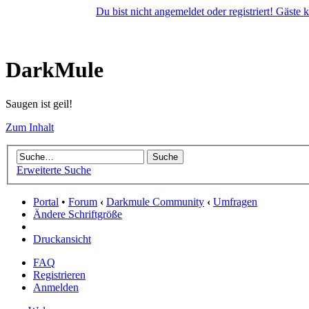
Du bist nicht angemeldet oder registriert! Gäste
DarkMule
Saugen ist geil!
Zum Inhalt
Erweiterte Suche
Portal
•
Forum
‹
Darkmule Community
‹
Umfragen
Ändere Schriftgröße
Druckansicht
FAQ
Registrieren
Anmelden