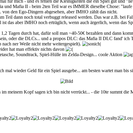
 mal für mich - und es fehlen die Kleinigkeiten die ein Spiel gut und "
fia und Mafia II - beim 2ten Teil war es IMMER dieselbe Chose: "laufe
.. von den Ego-Dingern abgesehen, aber IMHO zählt das nicht.
m Teil dann noch total verbuggt released werden. Das war z.B. bei Fal
st das aber IMHO noch erträglich, wenn auch ärgerlich, wenn das Spiel 
in 1,2 Tagen durch hat, dafür soll man ~40-50€ bezahlen und dann kom
n, oder die DLCs... und a propos DLC: das Mafia II DLC fand' ich TO
b nach ner Weile nicht mehr weitergespielt).
leider hat man effektiv nichts davon
getasche, Soundtrack, Spiel-Hülle im Zelda-Design... coole Aktion
ich mal wieder Geld für ein Spiel ausgebe... am besten wartet man bis s
n im meinem Kopf sagen ich bin nicht verrückt... - die 10te summt die