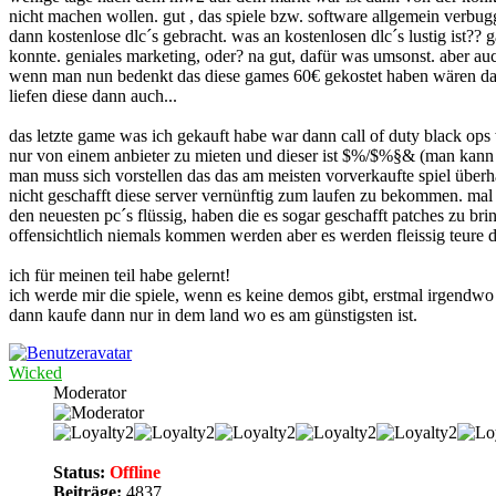
nicht machen wollen. gut , das spiele bzw. software allgemein verbu
dann kostenlose dlc´s gebracht. was an kostenlosen dlc´s lustig ist??
konnte. geniales marketing, oder? na gut, dafür was umsonst. aber au
wenn man nun bedenkt das diese games 60€ gekostet haben wären das c
liefen diese dann auch...
das letzte game was ich gekauft habe war dann call of duty black ops 
nur von einem anbieter zu mieten und dieser ist $%/$%§& (man kann e
man muss sich vorstellen das das am meisten vorverkaufte spiel über
nicht geschafft diese server vernünftig zum laufen zu bekommen. mal 
den neuesten pc´s flüssig, haben die es sogar geschafft patches zu bri
offensichtlich niemals kommen werden aber es werden fleissig teure dl
ich für meinen teil habe gelernt!
ich werde mir die spiele, wenn es
keine
demos gibt, erstmal irgendwo 
dann kaufe dann nur in dem land wo es am günstigsten ist.
Wicked
Moderator
Status:
Offline
Beiträge:
4837