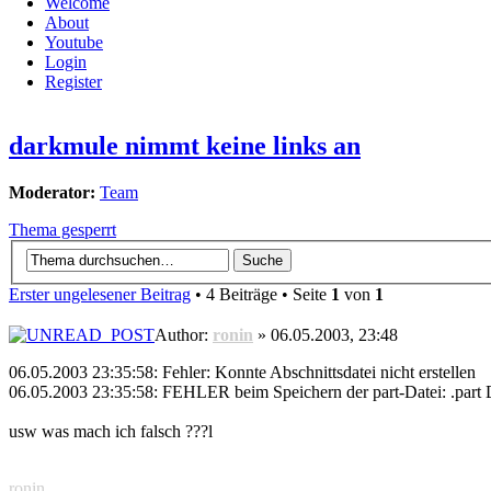
Welcome
About
Youtube
Login
Register
darkmule nimmt keine links an
Moderator:
Team
Thema gesperrt
Erster ungelesener Beitrag
• 4 Beiträge • Seite
1
von
1
Author:
ronin
» 06.05.2003, 23:48
06.05.2003 23:35:58: Fehler: Konnte Abschnittsdatei nicht erstellen
06.05.2003 23:35:58: FEHLER beim Speichern der part-Datei: .part Da
usw was mach ich falsch ???l
ronin