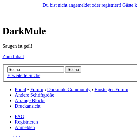
Du bist nicht angemeldet oder registriert! Gäste
DarkMule
Saugen ist geil!
Zum Inhalt
Erweiterte Suche
Portal
•
Forum
‹
Darkmule Community
‹
Einsteiger-Forum
Ändere Schriftgröße
Arrange Blocks
Druckansicht
FAQ
Registrieren
Anmelden