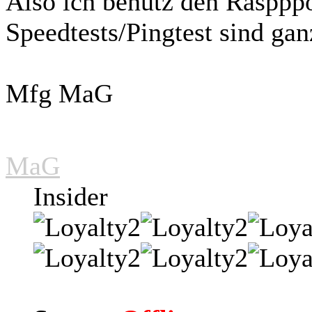
Also ich benutz den Raspppo
Speedtests/Pingtest sind gan
Mfg MaG
MaG
Insider