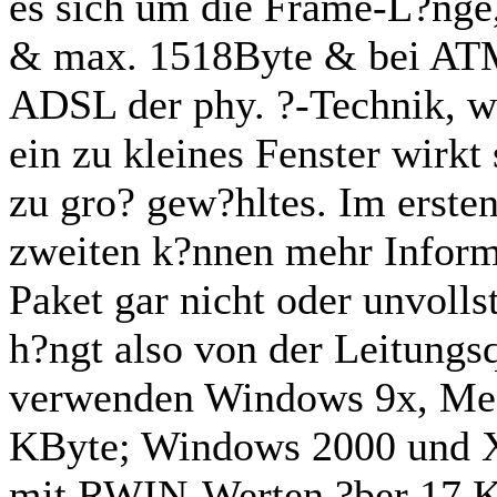
es sich um die Frame-L?nge
& max. 1518Byte & bei ATM i
ADSL der phy. ?-Technik, w
ein zu kleines Fenster wirkt
zu gro? gew?hltes. Im ersten
zweiten k?nnen mehr Inform
Paket gar nicht oder unvoll
h?ngt also von der Leitungs
verwenden Windows 9x, Me 
KByte; Windows 2000 und XP
mit RWIN-Werten ?ber 17 