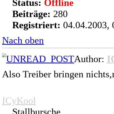
Status:
Offline
Beiträge:
280
Registriert:
04.04.2003, 
Nach oben
Author:
I
Also Treiber bringen nichts,
ICyKool
Stallbursche