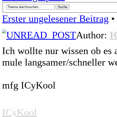
Erster ungelesener Beitrag
• 
Author:
I
Ich wollte nur wissen ob es 
mule langsamer/schneller w
mfg ICyKool
ICyKool