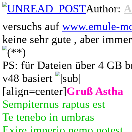
Author:
A
versuchs auf
www.emule-mo
keine sehr gute , aber imme
PS: für Dateien über 4 GB b
v48 basiert
[align=center]
Gruß Astha
Sempiternus raptus est
Te tenebo in umbras
Exire imperio nemo potest