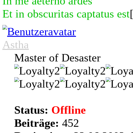
In me aeterno ardes
Et in obscuritas captatus est
Astha
Master of Desaster
Status:
Offline
Beiträge:
452