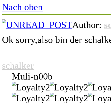
Nach oben
Author:
s
Ok sorry,also bin der schalk
schalker
Muli-n00b