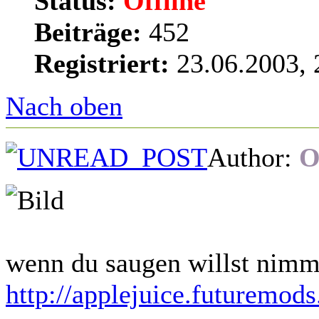
Status:
Offline
Beiträge:
452
Registriert:
23.06.2003, 
Nach oben
Author:
O
wenn du saugen willst nimm
http://applejuice.futuremods