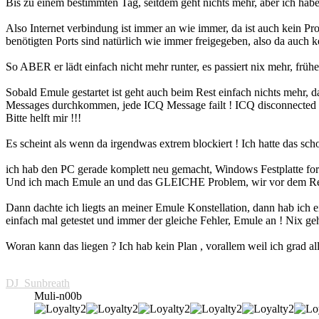
Bis zu einem bestimmten Tag, seitdem geht nichts mehr, aber ich habe 
Also Internet verbindung ist immer an wie immer, da ist auch kein Pro
benötigten Ports sind natürlich wie immer freigegeben, also da auch 
So ABER er lädt einfach nicht mehr runter, es passiert nix mehr, frühe
Sobald Emule gestartet ist geht auch beim Rest einfach nichts mehr, 
Messages durchkommen, jede ICQ Message failt ! ICQ disconnected sog
Bitte helft mir !!!
Es scheint als wenn da irgendwas extrem blockiert ! Ich hatte das sch
ich hab den PC gerade komplett neu gemacht, Windows Festplatte format
Und ich mach Emule an und das GLEICHE Problem, wir vor dem R
Dann dachte ich liegts an meiner Emule Konstellation, dann hab ich e
einfach mal getestet und immer der gleiche Fehler, Emule an ! Nix geh
Woran kann das liegen ? Ich hab kein Plan , vorallem weil ich grad al
DJ_Sunbreath
Muli-n00b