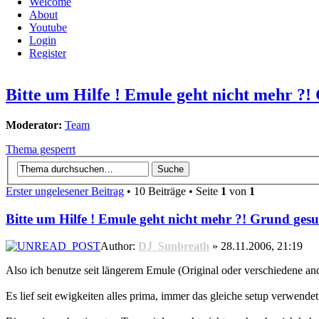
Welcome
About
Youtube
Login
Register
Bitte um Hilfe ! Emule geht nicht mehr ?!
Moderator:
Team
Thema gesperrt
Erster ungelesener Beitrag
• 10 Beiträge • Seite
1
von
1
Bitte um Hilfe ! Emule geht nicht mehr ?! Grund gesu
Author:
DJ_Sunbreath
» 28.11.2006, 21:19
Also ich benutze seit längerem Emule (Original oder verschiedene an
Es lief seit ewigkeiten alles prima, immer das gleiche setup verwendet