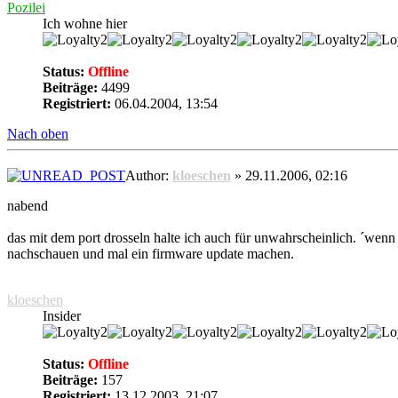
Pozilei
Ich wohne hier
Status:
Offline
Beiträge:
4499
Registriert:
06.04.2004, 13:54
Nach oben
Author:
kloeschen
» 29.11.2006, 02:16
nabend
das mit dem port drosseln halte ich auch für unwahrscheinlich. ´wenn 
nachschauen und mal ein firmware update machen.
kloeschen
Insider
Status:
Offline
Beiträge:
157
Registriert:
13.12.2003, 21:07