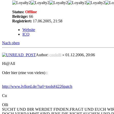
Status:
Offline
Beiträge:
66
Registriert:
17.06.2005, 21:58
Website
ICQ
Nach oben
Author:
coololli
» 01.12.2006, 20:06
Hi@All
Oder hier (eine von vielen) :
http://www.lvllord.de/?url=tools#4226patch
Cu
Olli
SUCHT UND IHR WERDET FINDEN.FRAGT UND EUCH WI
DOCH VERDAMMT SIND JENE,DIE NICHT SUCHEN UND 