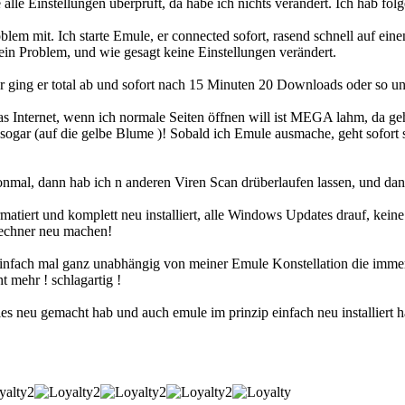
alle Einstellungen überprüft, da habe ich nichts verändert. Ich hab fol
blem mit. Ich starte Emule, er connected sofort, rasend schnell auf ei
kein Problem, und wie gesagt keine Einstellungen verändert.
r ging er total ab und sofort nach 15 Minuten 20 Downloads oder so und 
das Internet, wenn ich normale Seiten öffnen will ist MEGA lahm, da ge
ar (auf die gelbe Blume )! Sobald ich Emule ausmache, geht sofort sc
onmal, dann hab ich n anderen Viren Scan drüberlaufen lassen, und dana
iert und komplett neu installiert, alle Windows Updates drauf, keine S
echner neu machen!
infach mal ganz unabhängig von meiner Emule Konstellation die immer b
t mehr ! schlagartig !
les neu gemacht hab und auch emule im prinzip einfach neu installiert h