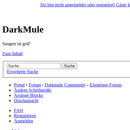
Du bist nicht angemeldet oder registriert! Gäste
DarkMule
Saugen ist geil!
Zum Inhalt
Erweiterte Suche
Portal
•
Forum
‹
Darkmule Community
‹
Einsteiger-Forum
Ändere Schriftgröße
Arrange Blocks
Druckansicht
FAQ
Registrieren
Anmelden