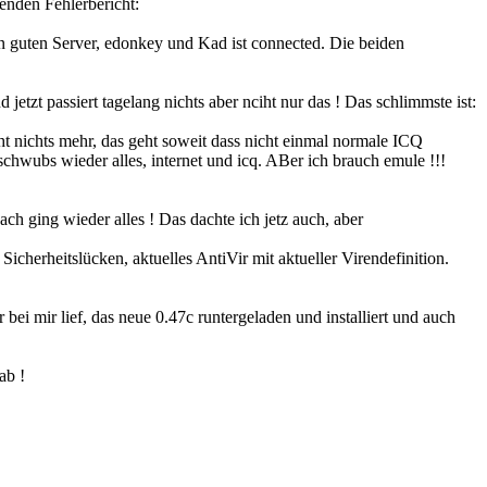
genden Fehlerbericht:
nen guten Server, edonkey und Kad ist connected. Die beiden
jetzt passiert tagelang nichts aber nciht nur das ! Das schlimmste ist:
ht nichts mehr, das geht soweit dass nicht einmal normale ICQ
hwubs wieder alles, internet und icq. ABer ich brauch emule !!!
ch ging wieder alles ! Das dachte ich jetz auch, aber
icherheitslücken, aktuelles AntiVir mit aktueller Virendefinition.
ei mir lief, das neue 0.47c runtergeladen und installiert und auch
ab !