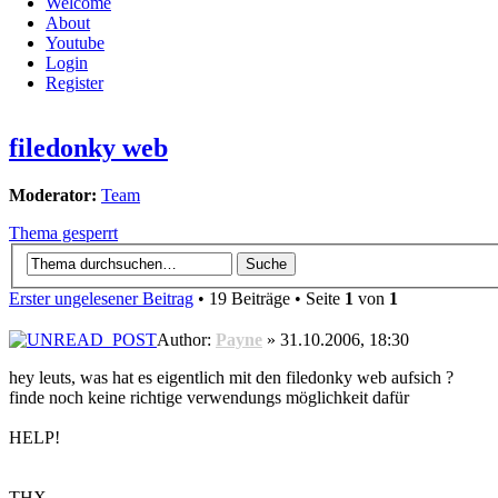
Welcome
About
Youtube
Login
Register
filedonky web
Moderator:
Team
Thema gesperrt
Erster ungelesener Beitrag
• 19 Beiträge • Seite
1
von
1
Author:
Payne
» 31.10.2006, 18:30
hey leuts, was hat es eigentlich mit den filedonky web aufsich ?
finde noch keine richtige verwendungs möglichkeit dafür
HELP!
THX