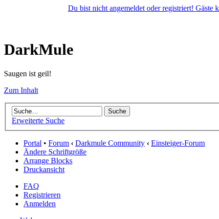
Du bist nicht angemeldet oder registriert! Gäste
DarkMule
Saugen ist geil!
Zum Inhalt
Erweiterte Suche
Portal
•
Forum
‹
Darkmule Community
‹
Einsteiger-Forum
Ändere Schriftgröße
Arrange Blocks
Druckansicht
FAQ
Registrieren
Anmelden