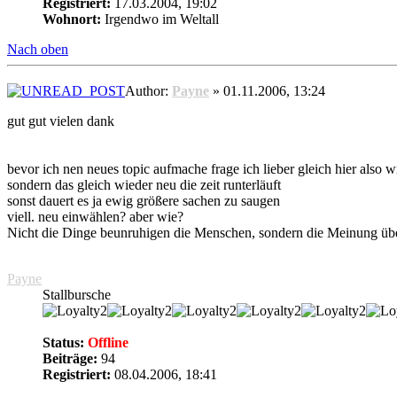
Registriert:
17.03.2004, 19:02
Wohnort:
Irgendwo im Weltall
Nach oben
Author:
Payne
» 01.11.2006, 13:24
gut gut vielen dank
bevor ich nen neues topic aufmache frage ich lieber gleich hier also 
sondern das gleich wieder neu die zeit runterläuft
sonst dauert es ja ewig größere sachen zu saugen
viell. neu einwählen? aber wie?
Nicht die Dinge beunruhigen die Menschen, sondern die Meinung üb
Payne
Stallbursche
Status:
Offline
Beiträge:
94
Registriert:
08.04.2006, 18:41