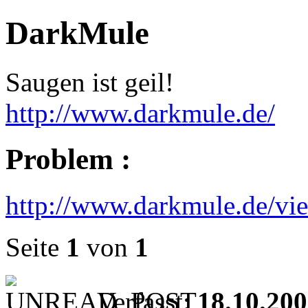
DarkMule
Saugen ist geil!
http://www.darkmule.de/
Problem :
http://www.darkmule.de/v
Seite
1
von
1
Verfasst:
18.10.200