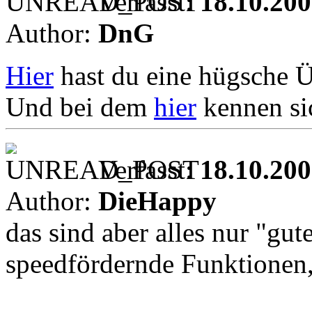
Verfasst:
18.10.200
Author:
DnG
Hier
hast du eine hügsche 
Und bei dem
hier
kennen si
Verfasst:
18.10.200
Author:
DieHappy
das sind aber alles nur "gu
speedfördernde Funktionen,