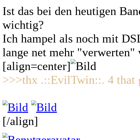
Ist das bei den heutigen Ba
wichtig?
Ich hampel als noch mit DS
lange net mehr "verwerten" 
[align=center]
>>>thx .::EvilTwin::. 4 tha
[/align]