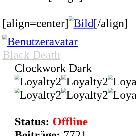
[align=center]
[/align]
Black Death
Clockwork Dark
Status:
Offline
Beiträge:
7721