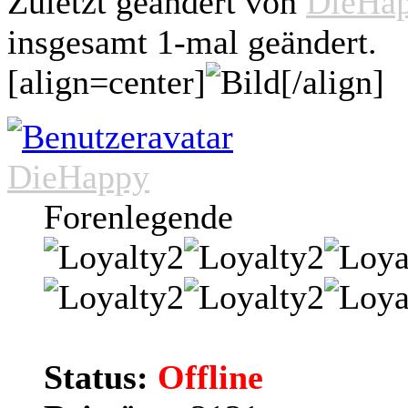
Zuletzt geändert von
DieHa
insgesamt 1-mal geändert.
[align=center]
[/align]
DieHappy
Forenlegende
Status:
Offline