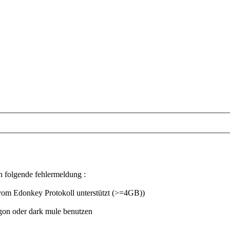
h folgende fehlermeldung :
s vom Edonkey Protokoll unterstützt (>=4GB))
gon oder dark mule benutzen