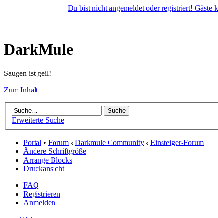
Du bist nicht angemeldet oder registriert! Gäste
DarkMule
Saugen ist geil!
Zum Inhalt
Erweiterte Suche
Portal
•
Forum
‹
Darkmule Community
‹
Einsteiger-Forum
Ändere Schriftgröße
Arrange Blocks
Druckansicht
FAQ
Registrieren
Anmelden