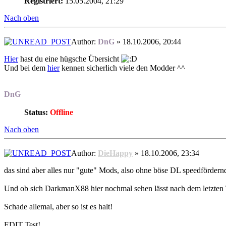
Registriert:
15.05.2004, 21:29
Nach oben
Author:
DnG
» 18.10.2006, 20:44
Hier
hast du eine hügsche Übersicht
Und bei dem
hier
kennen sicherlich viele den Modder ^^
DnG
Status:
Offline
Nach oben
Author:
DieHappy
» 18.10.2006, 23:34
das sind aber alles nur "gute" Mods, also ohne böse DL speedfördern
Und ob sich DarkmanX88 hier nochmal sehen lässt nach dem letzten The
Schade allemal, aber so ist es halt!
EDIT Test!