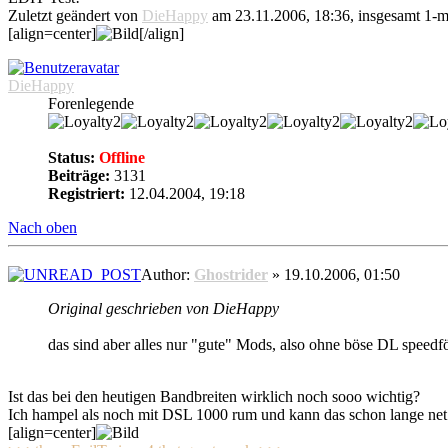
Zuletzt geändert von
DieHappy
am 23.11.2006, 18:36, insgesamt 1-m
[align=center]
[/align]
DieHappy
Forenlegende
Status:
Offline
Beiträge:
3131
Registriert:
12.04.2004, 19:18
Nach oben
Author:
Ghostrider
» 19.10.2006, 01:50
Original geschrieben von DieHappy
das sind aber alles nur "gute" Mods, also ohne böse DL speed
Ist das bei den heutigen Bandbreiten wirklich noch sooo wichtig?
Ich hampel als noch mit DSL 1000 rum und kann das schon lange net 
[align=center]