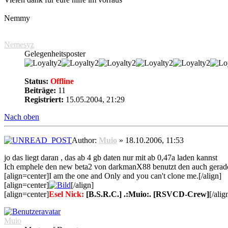
Nemmy
Nemesyz
Gelegenheitsposter
Status:
Offline
Beiträge:
11
Registriert:
15.05.2004, 21:29
Nach oben
Author:
Muio
» 18.10.2006, 11:53
jo das liegt daran , das ab 4 gb daten nur mit ab 0,47a laden kannst
Ich emphele den new beta2 von darkmanX88 benutzt den auch gerade und
[align=center]I am the one and Only and you can't clone me.[/align]
[align=center]
[/align]
[align=center]
Esel Nick:
[B.S.R.C.] .:Muio:. [RSVCD-Crew]
[/alig
Muio