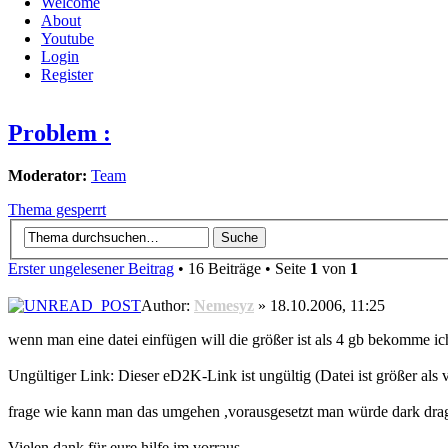
Welcome
About
Youtube
Login
Register
Problem :
Moderator:
Team
Thema gesperrt
Erster ungelesener Beitrag
• 16 Beiträge • Seite
1
von
1
Author:
Nemesyz
» 18.10.2006, 11:25
wenn man eine datei einfügen will die größer ist als 4 gb bekomme ic
Ungültiger Link: Dieser eD2K-Link ist ungültig (Datei ist größer al
frage wie kann man das umgehen ,vorausgesetzt man würde dark dra
Vielen dank für eure hilfe im vorraus