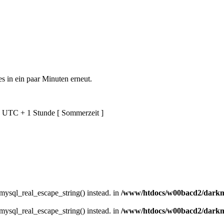
es in ein paar Minuten erneut.
d UTC + 1 Stunde [ Sommerzeit ]
 mysql_real_escape_string() instead. in
/www/htdocs/w00bacd2/darkmu
 mysql_real_escape_string() instead. in
/www/htdocs/w00bacd2/darkmu