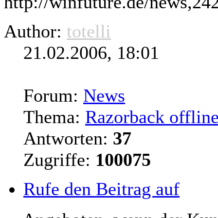
http://winfuture.de/news,24
Author:
totelli
21.02.2006, 18:01
Forum:
News
Thema:
Razorback offlin
Antworten:
37
Zugriffe:
100075
Rufe den Beitrag auf