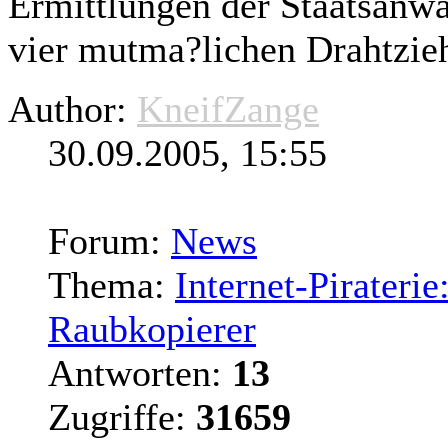
Ermittlungen der Staatsanw
vier mutma?lichen Drahtzieh
Author:
KneifZange
30.09.2005, 15:55
Forum:
News
Thema:
Internet-Pirateri
Raubkopierer
Antworten:
13
Zugriffe:
31659