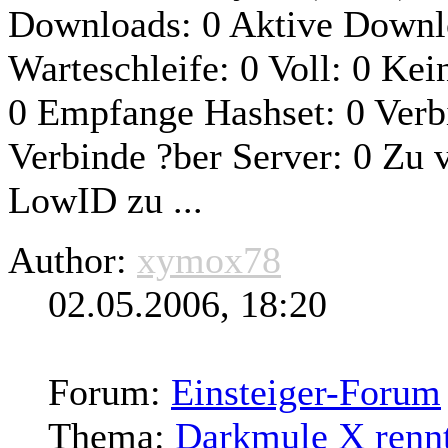
Downloads: 0 Aktive Downlo
Warteschleife: 0 Voll: 0 Kei
0 Empfange Hashset: 0 Verbi
Verbinde ?ber Server: 0 Zu 
LowID zu ...
Author:
xymox78
02.05.2006, 18:20
Forum:
Einsteiger-Forum
Thema:
Darkmule X rennt