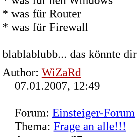
* was für nen Windows
* was für
Router
* was für Firewall
blablablubb... das könnte d
Author:
WiZaRd
07.01.2007, 12:49
Forum:
Einsteiger-Forum
Thema:
Frage an alle!!!