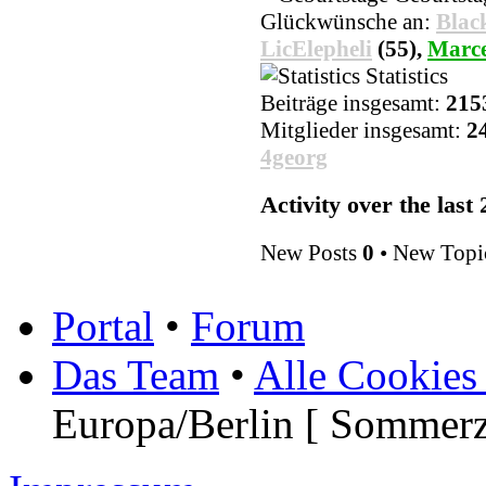
Glückwünsche an:
Blac
LicElepheli
(55),
Marce
Statistics
Beiträge insgesamt:
215
Mitglieder insgesamt:
2
4georg
Activity over the last
New Posts
0
• New Topi
Portal
•
Forum
Das Team
•
Alle Cookies
Europa/Berlin [ Sommerz