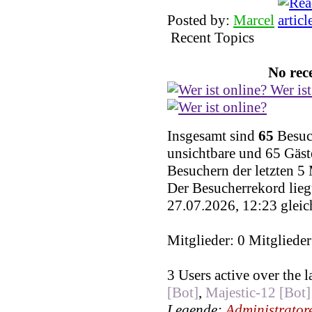
Moin Moin und ein gesundes
Posted by:
Marcel
Marcel
Recent Topics
02.01.2025, 10:18
No rece
Moin Moin und ebenfalls fr
Wer ist
Marcel
01.04.2024, 11:10
Insgesamt sind
65
Besuch
ich wünsche euch frohe oster
unsichtbare und 65 Gäst
findet
Besuchern der letzten 5
Der Besucherrekord lieg
Wicked
27.07.2026, 12:23 gleic
31.03.2024, 16:42
Mitglieder: 0 Mitglieder
Gesundes neues Jahr wünsch
Pozilei
3 Users active over the 
02.01.2024, 18:14
[Bot]
,
Majestic-12 [Bot]
Legende:
Administrator
Moin Moin und ebenfalls ein