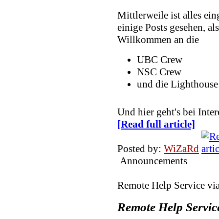
Mittlerweile ist alles ei
reine nostalgie. passieren tu
wieder in erinnerungen sch
einige Posts gesehen, als
Willkommen an die
Wicked
10.01.2026, 10:47
UBC Crew
NSC Crew
Wow, die Seite gibt es ja im
und die Lighthouse
mal nach 20 Jahren wieder 
Und hier geht's bei In
Pathfinder
[Read full article]
04.01.2026, 13:59
Moin Moin und ein gesundes
Posted by:
WiZaRd
Marcel
Announcements
02.01.2026, 09:49
Remote Help Service vi
ich wünsche euch allen einen
bleibt gesund
Remote Help Servic
Wicked