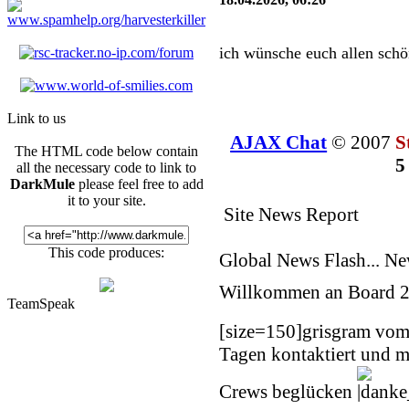
ich wünsche euch allen schö
Wicked
03.04.2026, 08:30
Link to us
Wir werden noch fame
AJAX Chat
© 2007
S
The HTML code below contain
5
all the necessary code to link to
Pozilei
DarkMule
please feel free to add
18.01.2026, 18:24
it to your site.
Site News Report
Der Besucherrekord liegt be
2025 11:01 gleichzeitig onli
This code produces:
Global News Flash... N
Pozilei
Willkommen an Board
2
18.01.2026, 18:24
TeamSpeak
[size=150]
grisgram vom
Regelmäßig wischen wir Staub
Grüße
Tagen kontaktiert und m
Pozilei
Crews beglücken
17.01.2026, 09:19