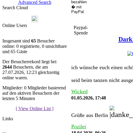
Advanced Search
Search Cloud
Online Users
Paypal-
Spende
Dark
Insgesamt sind
65
Besucher
online: 0 registrierte, 0 unsichtbare
und 65 Gäste
You must be a Regist
Der Besucherrekord liegt bei
ich wünsche euch einen schö
2644
Besuchern, die am
27.07.2026, 12:23 gleichzeitig
online waren.
seid beim tanzen nicht ausg
Mitglieder: 0 Mitglieder basierend
Wicked
auf den aktiven Besuchern der
01.05.2026, 17:48
letzten 5 Minuten
[ View Online List ]
Grüße aus Berlin
Links
Pozilei
18.04.2026, 06:26