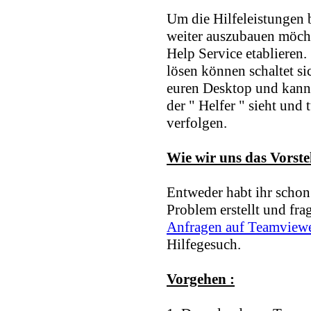
31.12.2025, 13:26
Um die Hilfeleistungen
weiter auszubauen möch
ich wünsche euch allen schö
Help Service etablieren. 
euren lieben
lösen können schaltet si
Wicked
euren Desktop und kann 
24.12.2025, 09:35
der " Helfer " sieht und
verfolgen.
Wie wir uns das Vorstel
Marcel
15.08.2025, 10:02
Entweder habt ihr schon
Problem erstellt und fragt
mist. hier wurde gefeiert un
Anfragen auf Teamview
verpasst
Hilfegesuch.
Wicked
Vorgehen :
13.08.2025, 10:10
Was da wohl war