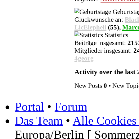
Geburtsta
Marcel
02.01.2024, 10:57
Glückwünsche an:
Blac
LicElepheli
(55),
Marce
frohes und gesundes neues j
Statistics
Wicked
Beiträge insgesamt:
215
01.01.2024, 10:24
Mitglieder insgesamt:
2
4georg
ich wünsche euch allen fro
feiertage
Activity over the last
Wicked
25.12.2023, 13:09
New Posts
0
• New Topi
Frohe Weihnachten
Portal
•
Forum
Marcel
Das Team
•
Alle Cookies
25.12.2023, 10:49
Europa/Berlin [ Sommerz
Privat kann ihn von uns nie