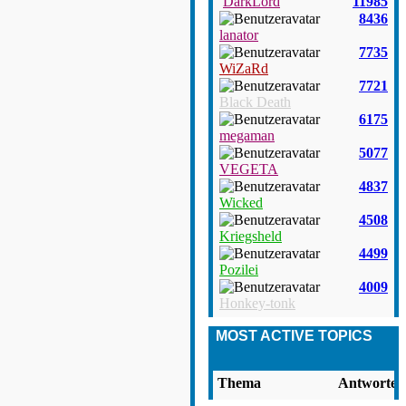
DarkLord
11985
8436
lanator
7735
WiZaRd
7721
Black Death
6175
megaman
5077
VEGETA
4837
Wicked
4508
Kriegsheld
4499
Pozilei
4009
Honkey-tonk
MOST ACTIVE TOPICS
Thema
Antworten