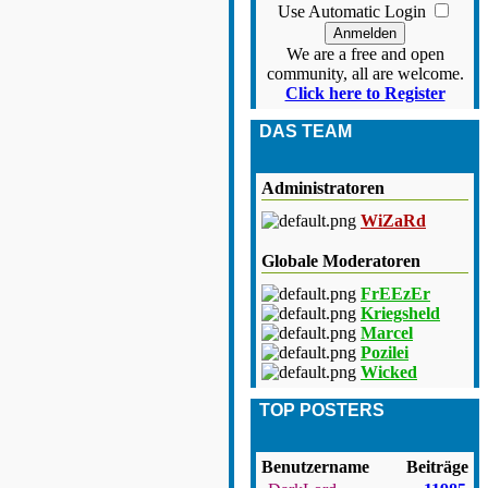
Use Automatic Login
We are a free and open
community, all are welcome.
Click here to Register
DAS TEAM
Administratoren
WiZaRd
Globale Moderatoren
FrEEzEr
Kriegsheld
Marcel
Pozilei
Wicked
TOP POSTERS
Benutzername
Beiträge