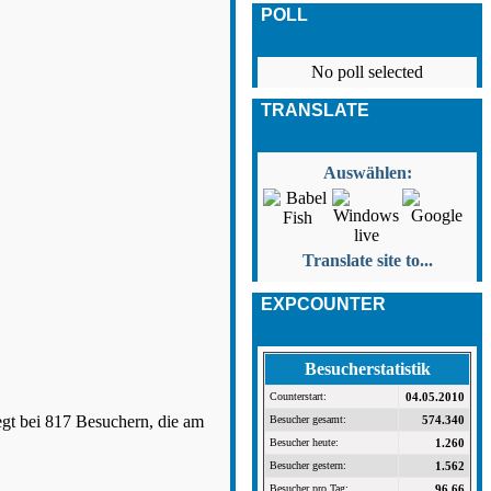
POLL
No poll selected
TRANSLATE
Auswählen:
Translate site to...
EXPCOUNTER
Besucherstatistik
Counterstart:
04.05.2010
egt bei 817 Besuchern, die am
Besucher gesamt:
574.340
Besucher heute:
1.260
Besucher gestern:
1.562
Besucher pro Tag:
96,66