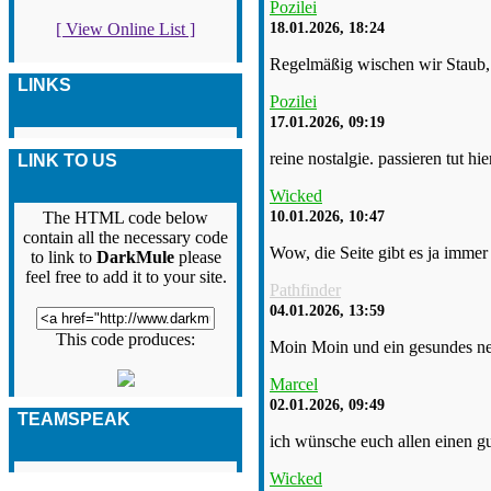
Pozilei
18.01.2026, 18:24
[ View Online List ]
Regelmäßig wischen wir Staub, s
LINKS
Pozilei
17.01.2026, 09:19
reine nostalgie. passieren tut h
LINK TO US
Wicked
10.01.2026, 10:47
The HTML code below
contain all the necessary code
Wow, die Seite gibt es ja immer
to link to
DarkMule
please
feel free to add it to your site.
Pathfinder
04.01.2026, 13:59
This code produces:
Moin Moin und ein gesundes ne
Marcel
02.01.2026, 09:49
TEAMSPEAK
ich wünsche euch allen einen gut
Wicked