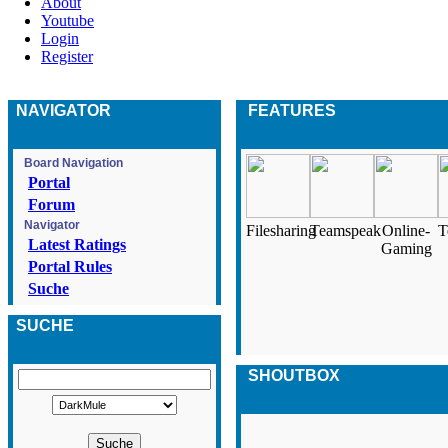
About
Youtube
Login
Register
NAVIGATOR
FEATURES
Board Navigation
Portal
Forum
Navigator
Filesharing
Teamspeak
Online-
T
Latest Ratings
Gaming
Portal Rules
Suche
SUCHE
SHOUTBOX