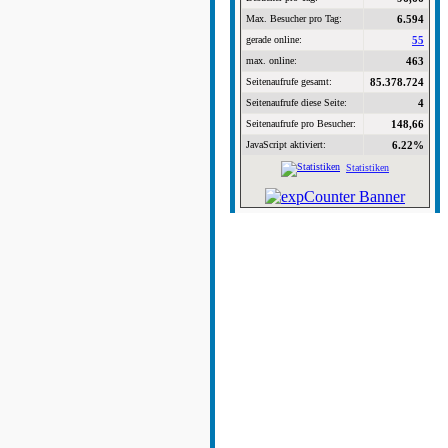
Max. Besucher pro Tag:
6.594
gerade online:
55
max. online:
463
Seitenaufrufe gesamt:
85.378.724
Seitenaufrufe diese Seite:
4
Seitenaufrufe pro Besucher:
148,66
JavaScript aktiviert:
6.22%
Statistiken