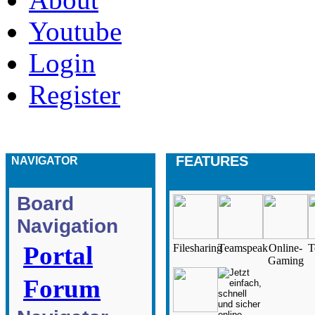
Youtube
Login
Register
FEATURES
NAVIGATOR
Board
Navigation
Portal
Filesharing
Teamspeak
Online-
T
Gaming
Forum