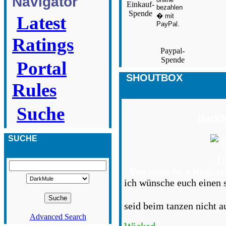
Navigator
Einkauf-
Spende
Latest
Ratings
Paypal-
Spende
Portal
SHOUTBOX
Rules
Suche
DarkM
SUCHE
You must be a Registe
ich wünsche euch einen 
seid beim tanzen nicht 
Advanced Search