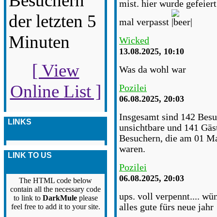
Besuchern
mist. hier wurde gefeiert
der letzten 5
mal verpasst
Minuten
Wicked
13.08.2025, 10:10
[ View
Was da wohl war
Online List ]
Pozilei
06.08.2025, 20:03
Insgesamt sind 142 Besuch
LINKS
unsichtbare und 141 Gäs
Besuchern, die am 01 Ma
waren.
LINK TO US
Pozilei
06.08.2025, 20:03
The HTML code below
contain all the necessary code
ups. voll verpennt.... w
to link to
DarkMule
please
alles gute fürs neue jahr
feel free to add it to your site.