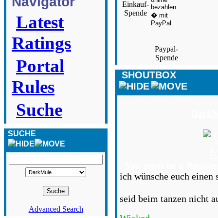
Navigator
Einkauf-
Spende
Latest
Ratings
Paypal-
Spende
Portal
SHOUTBOX
Rules
Suche
DarkM
SUCHE
You must be a Registe
ich wünsche euch einen 
seid beim tanzen nicht 
Advanced Search