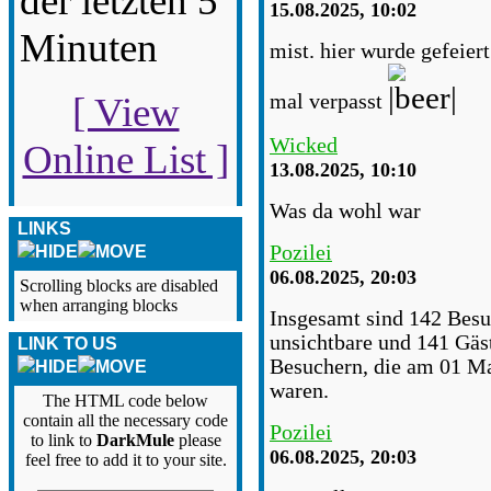
der letzten 5
15.08.2025, 10:02
Minuten
mist. hier wurde gefeiert
mal verpasst
[ View
Wicked
Online List ]
13.08.2025, 10:10
Was da wohl war
LINKS
Pozilei
06.08.2025, 20:03
Scrolling blocks are disabled
when arranging blocks
Insgesamt sind 142 Besuch
unsichtbare und 141 Gäs
LINK TO US
Besuchern, die am 01 Ma
waren.
The HTML code below
contain all the necessary code
Pozilei
to link to
DarkMule
please
06.08.2025, 20:03
feel free to add it to your site.