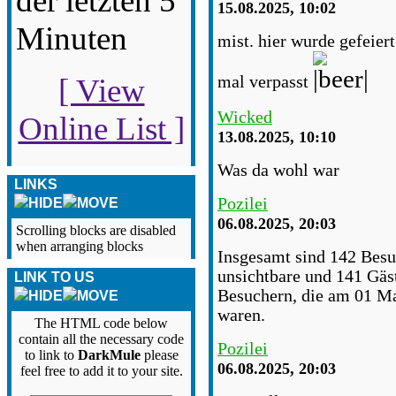
der letzten 5
15.08.2025, 10:02
Minuten
mist. hier wurde gefeiert
mal verpasst
[ View
Wicked
Online List ]
13.08.2025, 10:10
Was da wohl war
LINKS
Pozilei
06.08.2025, 20:03
Scrolling blocks are disabled
when arranging blocks
Insgesamt sind 142 Besuch
unsichtbare und 141 Gäs
LINK TO US
Besuchern, die am 01 Ma
waren.
The HTML code below
contain all the necessary code
Pozilei
to link to
DarkMule
please
06.08.2025, 20:03
feel free to add it to your site.