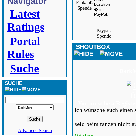
Navigator
Einkauf-
Spende
Latest
Ratings
Paypal-
Spende
Portal
SHOUTBOX
Rules
Suche
DarkM
SUCHE
You must be a Registe
ich wünsche euch einen 
seid beim tanzen nicht 
Advanced Search