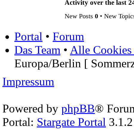
Activity over the last 
Frohe Weihnachten
New Posts
0
• New Topi
Marcel
25.12.2023, 10:49
Portal
•
Forum
Privat kann ihn von uns niem
Pozilei
Das Team
•
Alle Cookies
26.09.2023, 09:19
Europa/Berlin [ Sommerz
Letze Anmeldung von Wiz wa
mir da schon lange Sorgen ob 
Freue mich aber immer wenn e
Impressum
ja viele Erinnerungen dran.
Marcel
19.09.2023, 10:34
Powered by
phpBB
® Foru
Portal:
Stargate Portal
3.1.2
kann nicht mal jemand hier d
Pozilei