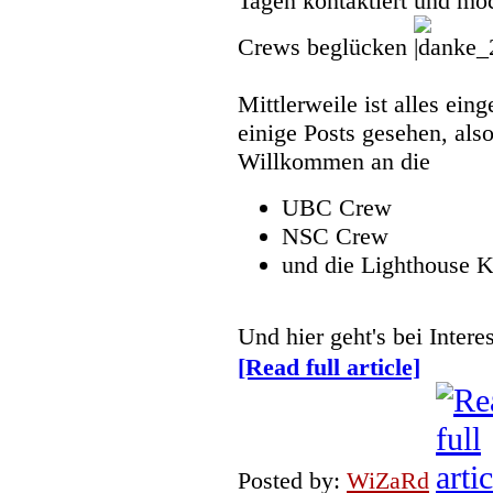
Tagen kontaktiert und mö
Grüße
Crews beglücken
Pozilei
17.01.2026, 09:19
Mittlerweile ist alles eing
reine nostalgie. passieren tut 
einige Posts gesehen, also
wieder in erinnerungen schwe
Willkommen an die
Wicked
UBC Crew
10.01.2026, 10:47
NSC Crew
Wow, die Seite gibt es ja imme
und die Lighthouse 
mal nach 20 Jahren wieder re
Und hier geht's bei Inte
Pathfinder
[Read full article]
04.01.2026, 13:59
Moin Moin und ein gesundes 
Marcel
02.01.2026, 09:49
Posted by:
WiZaRd