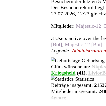
Besuchern der letzten 5 
Der Besucherrekord liegt
Gesundes neues Jahr wünsche
27.07.2026, 12:23 gleichz
Pozilei
02.01.2024, 18:14
Mitglieder:
Majestic-12 [
Moin Moin und ebenfalls ein 
3 Users active over the la
Marcel
[Bot]
,
Majestic-12 [Bot]
02.01.2024, 10:57
Legende:
Administratoren
frohes und gesundes neues jah
Geburtstag
Wicked
Glückwünsche an:
Nkpkx
01.01.2024, 10:24
Kriegsheld
(41),
LiviorB
ich wünsche euch allen frohe
Statistics
feiertage
Beiträge insgesamt:
2153
Mitglieder insgesamt:
24
Wicked
4georg
25.12.2023, 13:09