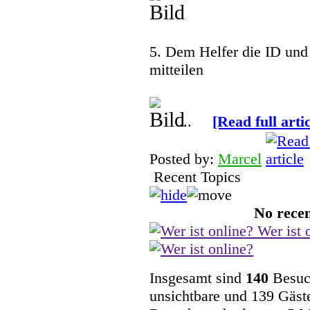
Dir und Wicked auch ein gesu
Pozilei
5. Dem Helfer die ID und
07.01.2025, 07:58
mitteilen
Moin Moin und ein gesundes 
Marcel
...
[Read full artic
02.01.2025, 10:18
Moin Moin und ebenfalls froh
Posted by:
Marcel
Recent Topics
Marcel
01.04.2024, 11:10
No recen
ich wünsche euch frohe ostern 
Wer ist 
findet
Wicked
Insgesamt sind
140
Besuch
31.03.2024, 16:42
unsichtbare und 139 Gäste