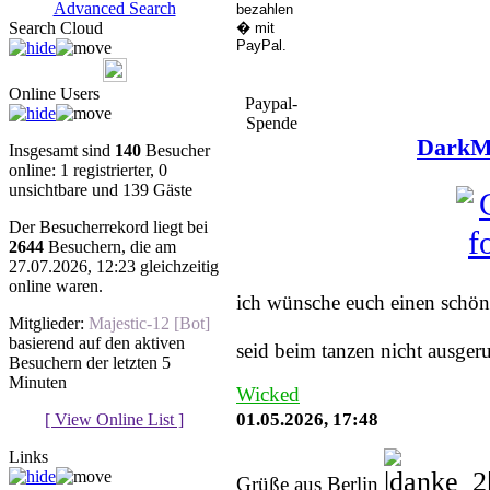
Advanced Search
Search Cloud
Online Users
Paypal-
Spende
DarkMu
Insgesamt sind
140
Besucher
online: 1 registrierter, 0
unsichtbare und 139 Gäste
Der Besucherrekord liegt bei
2644
Besuchern, die am
27.07.2026, 12:23 gleichzeitig
You must be a Register
online waren.
ich wünsche euch einen schöne
Mitglieder:
Majestic-12 [Bot]
basierend auf den aktiven
seid beim tanzen nicht ausger
Besuchern der letzten 5
Minuten
Wicked
01.05.2026, 17:48
[ View Online List ]
Links
Grüße aus Berlin