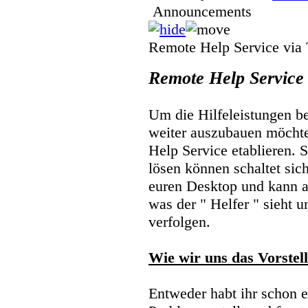
Announcements
ich wünsche euch allen einen g
bleibt gesund
Remote Help Service via
Wicked
31.12.2025, 13:26
Remote Help Service
ich wünsche euch allen schöne
Um die Hilfeleistungen 
euren lieben
weiter auszubauen möcht
Wicked
Help Service etablieren. S
24.12.2025, 09:35
lösen können schaltet sic
euren Desktop und kann a
was der " Helfer " sieht 
verfolgen.
Marcel
15.08.2025, 10:02
Wie wir uns das Vorstell
mist. hier wurde gefeiert und 
Entweder habt ihr schon 
verpasst