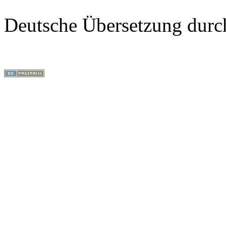
18.09.2023, 07:54
Deutsche Übersetzung dur
wünsche euch frohe ostern un
Wicked
09.04.2023, 13:37
Gesundes neues Jahr
Marcel
01.01.2023, 13:18
wünsche euch frohe weihnacht
geniesst die freie zeit mit eure
Wicked
24.12.2022, 17:09
Frohe Ostern
Marcel