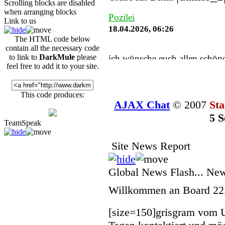
Scrolling blocks are disabled
when arranging blocks
Pozilei
Link to us
18.04.2026, 06:26
The HTML code below
contain all the necessary code
to link to
DarkMule
please
ich wünsche euch allen schöne
feel free to add it to your site.
Wicked
03.04.2026, 08:30
This code produces:
AJAX Chat
© 2007
St
Wir werden noch fame
5
S
TeamSpeak
Pozilei
18.01.2026, 18:24
Site News Report
Der Besucherrekord liegt bei
2025 11:01 gleichzeitig onlin
Global News Flash... Ne
Pozilei
Willkommen an Board
22
18.01.2026, 18:24
[size=150]
grisgram vom 
Regelmäßig wischen wir Staub, 