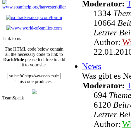
Moderator:
1334
The
10664
Bei
Letzter Be
Link to us
Author:
W
The HTML code below contain
22.01.2010
all the necessary code to link to
DarkMule
please feel free to add
News
it to your site.
Was gibt es N
This code produces:
Moderator:
694
Them
TeamSpeak
6120
Beit
Letzter Be
Author:
Wi