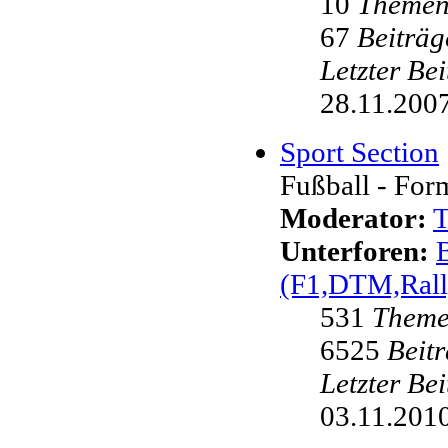
10
Theme
67
Beiträg
Letzter Be
28.11.2007
Sport Section
Fußball - Form
Moderator:
Unterforen:
(F1,DTM,Rall
531
Them
6525
Beit
Letzter Be
03.11.2010