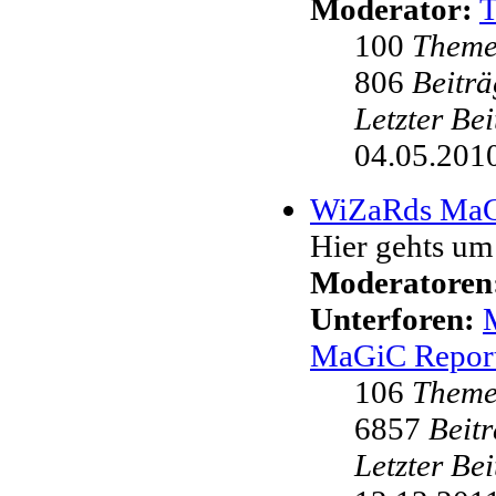
Moderator:
100
Them
806
Beiträ
Letzter Be
04.05.2010
WiZaRds Ma
Hier gehts u
Moderatoren
Unterforen:
MaGiC Repor
106
Them
6857
Beit
Letzter Be