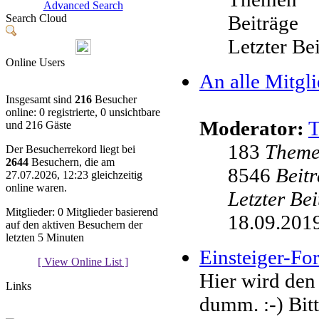
Advanced Search
Beiträge
Search Cloud
Letzter Be
Online Users
An alle Mitgli
Insgesamt sind
216
Besucher
online: 0 registrierte, 0 unsichtbare
Moderator:
und 216 Gäste
183
Them
Der Besucherrekord liegt bei
2644
Besuchern, die am
8546
Beit
27.07.2026, 12:23 gleichzeitig
online waren.
Letzter Be
Mitglieder: 0 Mitglieder basierend
18.09.2019
auf den aktiven Besuchern der
letzten 5 Minuten
Einsteiger-F
[ View Online List ]
Hier wird den
Links
dumm. :-) Bit