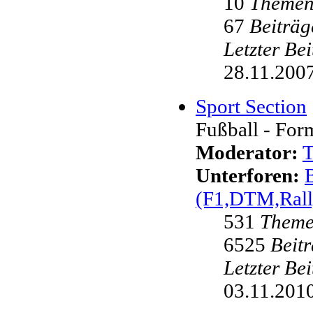
10
Theme
67
Beiträg
Letzter Be
28.11.2007
Sport Section
Fußball - Form
Moderator:
Unterforen:
(F1,DTM,Rall
531
Them
6525
Beit
Letzter Be
03.11.2010