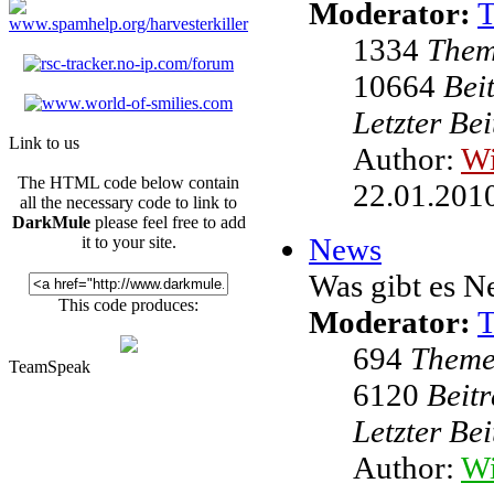
Moderator:
1334
The
10664
Bei
Letzter Be
Link to us
Author:
W
The HTML code below contain
22.01.2010
all the necessary code to link to
DarkMule
please feel free to add
News
it to your site.
Was gibt es N
This code produces:
Moderator:
694
Them
TeamSpeak
6120
Beit
Letzter Be
Author:
Wi