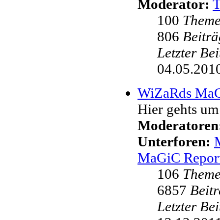
Moderator:
100
Them
806
Beiträ
Letzter Be
04.05.2010
WiZaRds Ma
Hier gehts u
Moderatoren
Unterforen:
MaGiC Repor
106
Them
6857
Beit
Letzter Be