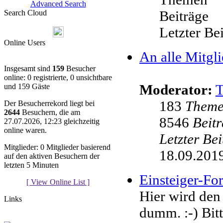
Advanced Search
Beiträge
Search Cloud
Letzter Be
Online Users
An alle Mitgli
Insgesamt sind
159
Besucher
online: 0 registrierte, 0 unsichtbare
Moderator:
und 159 Gäste
183
Them
Der Besucherrekord liegt bei
2644
Besuchern, die am
8546
Beit
27.07.2026, 12:23 gleichzeitig
online waren.
Letzter Be
Mitglieder: 0 Mitglieder basierend
18.09.2019
auf den aktiven Besuchern der
letzten 5 Minuten
Einsteiger-F
[ View Online List ]
Hier wird den
Links
dumm. :-) Bit