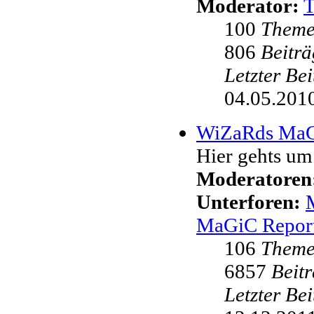
Moderator:
100
Them
806
Beiträ
Letzter Be
04.05.2010
WiZaRds Ma
Hier gehts u
Moderatoren
Unterforen:
MaGiC Repor
106
Them
6857
Beit
Letzter Be