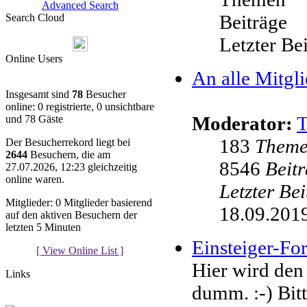
Advanced Search
Beiträge
Search Cloud
Letzter Be
Online Users
An alle Mitgli
Insgesamt sind
78
Besucher
online: 0 registrierte, 0 unsichtbare
Moderator:
und 78 Gäste
183
Them
Der Besucherrekord liegt bei
2644
Besuchern, die am
8546
Beit
27.07.2026, 12:23 gleichzeitig
online waren.
Letzter Be
Mitglieder: 0 Mitglieder basierend
18.09.2019
auf den aktiven Besuchern der
letzten 5 Minuten
Einsteiger-F
[ View Online List ]
Hier wird den
Links
dumm. :-) Bit