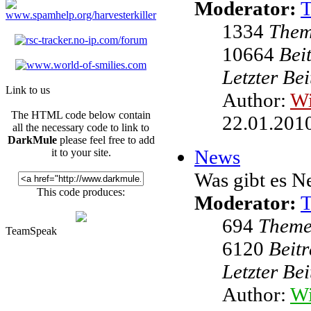
Moderator:
1334
The
10664
Bei
Letzter Be
Link to us
Author:
W
The HTML code below contain
22.01.2010
all the necessary code to link to
DarkMule
please feel free to add
News
it to your site.
Was gibt es N
This code produces:
Moderator:
694
Them
TeamSpeak
6120
Beit
Letzter Be
Author:
Wi