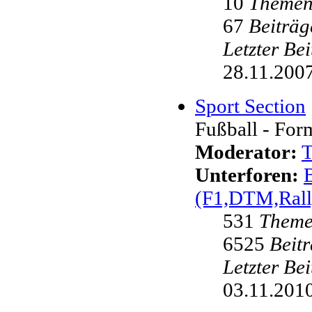
10
Theme
67
Beiträg
Letzter Be
28.11.2007
Sport Section
Fußball - Form
Moderator:
Unterforen:
(F1,DTM,Rall
531
Them
6525
Beit
Letzter Be
03.11.2010