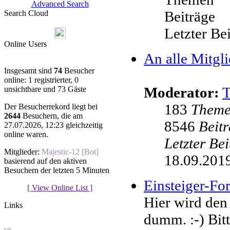
Advanced Search
Beiträge
Search Cloud
Letzter Be
Online Users
An alle Mitgli
Insgesamt sind
74
Besucher
online: 1 registrierter, 0
Moderator:
unsichtbare und 73 Gäste
183
Them
Der Besucherrekord liegt bei
2644
Besuchern, die am
8546
Beit
27.07.2026, 12:23 gleichzeitig
online waren.
Letzter Be
Mitglieder:
Majestic-12 [Bot]
18.09.2019
basierend auf den aktiven
Besuchern der letzten 5 Minuten
Einsteiger-F
[ View Online List ]
Hier wird den
Links
dumm. :-) Bit