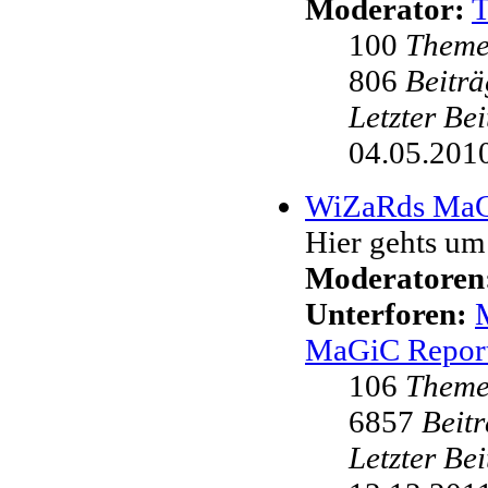
Moderator:
100
Them
806
Beiträ
Letzter Be
04.05.2010
WiZaRds Ma
Hier gehts u
Moderatoren
Unterforen:
MaGiC Repor
106
Them
6857
Beit
Letzter Be