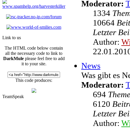
Moderator:
1334
The
10664
Bei
Letzter Be
Link to us
Author:
W
The HTML code below contain
22.01.2010
all the necessary code to link to
DarkMule
please feel free to add
News
it to your site.
Was gibt es N
This code produces:
Moderator:
694
Them
TeamSpeak
6120
Beit
Letzter Be
Author:
Wi