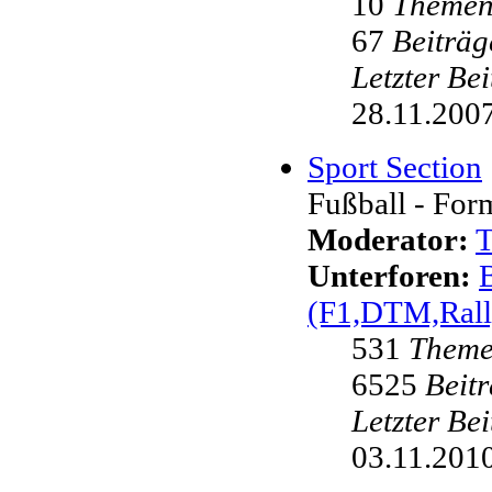
10
Theme
67
Beiträg
Letzter Be
28.11.2007
Sport Section
Fußball - Form
Moderator:
Unterforen:
(F1,DTM,Rall
531
Them
6525
Beit
Letzter Be
03.11.2010