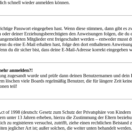
 dich schnell wieder anmelden können.
richtige Passwort eingegeben hast. Wenn diese stimmen, dann gibt es
ern oder deiner Erziehungsberechtigten den Anweisungen folgen, die du e
 angemeldeten Mitglieder erst freigeschaltet werden – entweder musst du
. Wenn du eine E-Mail erhalten hast, folge den dort enthaltenen Anweis
nn du dir sicher bist, dass deine E-Mail-Adresse korrekt eingegeben w
t mehr anmelden?!
rierung zugesandt wurde und prüfe dann deinen Benutzernamen und dein 
em löschen viele Boards regelmäßig Benutzer, die für längere Zeit kei
onen teil!
 of 1998 (deutsch: Gesetz zum Schutz der Privatsphäre von Kindern im
ern unter 13 Jahren erheben, hierzu die Zustimmung der Eltern bezieh
 dich zu registrieren versuchst, zutrifft, ziehe einen rechtlichen Beist
ten jeglicher Art ist; außer solchen, die weiter unten behandelt werden.