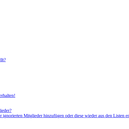
lt?
rhalten!
lieder?
er ignorierten Mitglieder hinzufügen oder diese wieder aus den Listen e