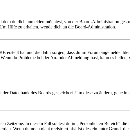
it dem du dich anmelden möchtest, von der Board-Administration gespe
Um Hilfe zu erhalten, wende dich an die Board-Administration.
BB erstellt hat und die dafür sorgen, dass du im Forum angemeldet ble
t. Wenn du Probleme bei der An- oder Abmeldung hast, kann es helfen,
 in der Datenbank des Boards gespeichert. Um diese zu ändern, gehe in
.
en Zeitzone. In diesem Fall solltest du im „Persönlichen Bereich“ die fü
den. Wenn du noch nicht registriert bist, ist dies ein guter Grund, dies 