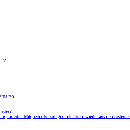
lt?
rhalten!
lieder?
er ignorierten Mitglieder hinzufügen oder diese wieder aus den Listen e